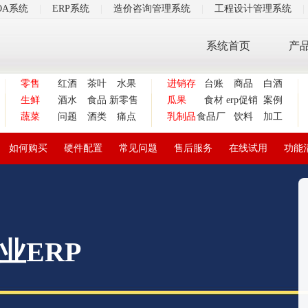
OA系统
|
ERP系统
|
造价咨询管理系统
|
工程设计管理系统
|
系统首页
产
零售
红酒
茶叶
水果
进销存
台账
商品
白酒
生鲜
酒水
食品
新零售
瓜果
食材
erp促销
案例
蔬菜
问题
酒类
痛点
乳制品
食品厂
饮料
加工
如何购买
硬件配置
常见问题
售后服务
在线试用
功能
业ERP