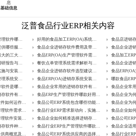
基础信息
泛普食品行业ERP相关内容
食品ERP(OA)生产管理软件哪款既好用又性价比高？年费是多少？
好用的食品加工ERP(OA)系统推荐及价格范围是多少？
食品店进销存系统提供哪些服务及能带来哪些好处？
食品企业进销存软件费用及带来的便捷？
食品店进销存系统最大的三大优势及功能特点是什么？
食品ERP(OA)生产管理软件需求调研与建设方案设计要点？
餐饮销售管理软件调研报告与实战实施方案？
餐饮点单管理系统需求解析与整体解决之道何在？
食品店进销存系统实施与安装会给企业带来哪些变革？
食品企业进销存软件选型建议及主要功能有哪些？
食品生产ERP(OA)管理系统安装包含哪些模块？实施风险管理怎么做？
食品ERP(OA)进销存系统安装后，如何评估实施对企业的影响？
食品企业最佳进销存软件是哪家，如何选购？
食品企业常用的进销存软件有哪些品牌？有何作用？
食品企业适用的进销存软件有哪些？年费多少？
食品ERP生产管理软件哪款好用？费用贵吗？
食品ERP生产管理软件如何运作？有哪些实际好处？
食品公司ERP系统包含哪些功能，如何助力食品行业提升管理水平与效益？
食品行业ERP生产管理软件需求分析与建设蓝图？
食品行业ERP需求新动向，实施方案如何定制？
食品行业ERP生产管理软件安装教程，实施旨在解决哪些问题？
食品企业如何精准选择进销存软件？功能描述全解析？
食品企业适用的进销存软件种类及选购要点？
食品行业ERP生产管理软件哪款最靠谱？购买指南请提供
服装销售ERP系统提供商概览及对行业的作用？
食品公司ERP系统供应商的选择与对企业运营的作用分析