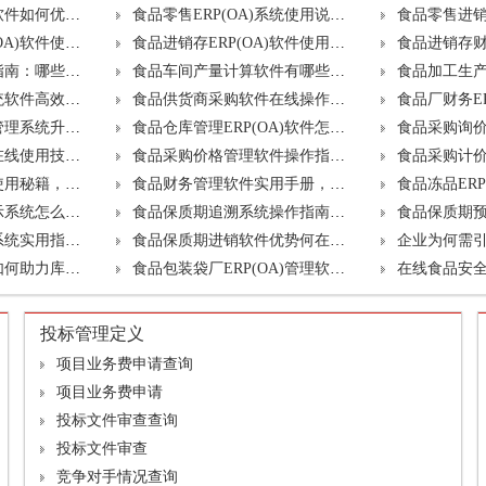
食品流通ERP(OA)软件如何优化管理流程？升级方案揭秘
食品零售ERP(OA)系统使用说明：快速上手与升级技巧？
食品贸易公司ERP(OA)软件使用说明：功能解析与升级建议？
食品进销存ERP(OA)软件使用手册：如何高效利用并升级？
食品抽检软件使用指南：哪些升级是免费的？
食品车间产量计算软件有哪些核心功能？升级时需关注哪些要点？
食品厂工厂管理系统软件高效运用及免费升级内容？
食品供货商采购软件在线操作指南及免费升级亮点？
在线食品ERP(OA)管理系统升级时应考虑哪些关键因素？
食品仓库管理ERP(OA)软件怎么用？哪些升级免费享？
食品公司物流软件在线使用技巧与升级方案？
食品采购价格管理软件操作指南，含免费升级亮点
食品采购备料系统使用秘籍，升级策略是什么？
食品财务管理软件实用手册，哪些升级服务可免费享受？
食品保质期自动提示系统怎么用更高效？升级关注点？
食品保质期追溯系统操作指南，含升级最佳实践
食品电商ERP(OA)系统实用指南及升级策略分享？
食品保质期进销软件优势何在？升级方案如何规划？
食品到期提醒软件如何助力库存管理？哪些升级免费享受？
食品包装袋厂ERP(OA)管理软件使用全攻略，含升级方案
投标管理定义
项目业务费申请查询
项目业务费申请
投标文件审查查询
投标文件审查
竞争对手情况查询