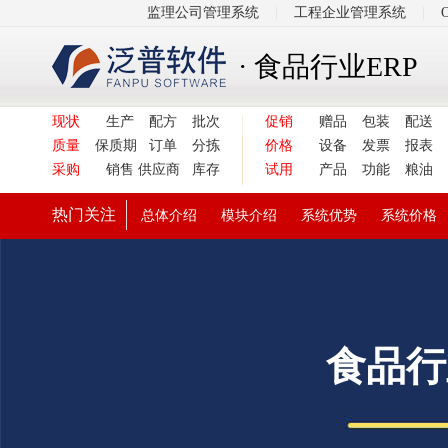
监理公司管理系统
|
工程企业管理系统
|
· 食品行业ERP
现状
生产
配方
批次
促销
赠品
包装
配送
质量
保质期
订单
分拣
价格
设备
发票
报表
采购
销售
供应商
库存
试用
产品
功能
粮油
热门关注
总体介绍
模块介绍
系统优势
系统价格
食品行