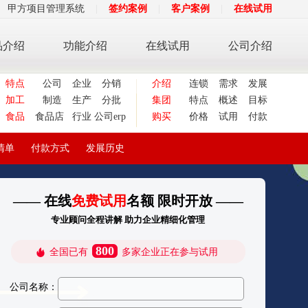
甲方项目管理系统
|
签约案例
|
客户案例
|
在线试用
品介绍
功能介绍
在线试用
公司介绍
特点
公司
企业
分销
介绍
连锁
需求
发展
加工
制造
生产
分批
集团
特点
概述
目标
食品
食品店
行业
公司erp
购买
价格
试用
付款
清单
付款方式
发展历史