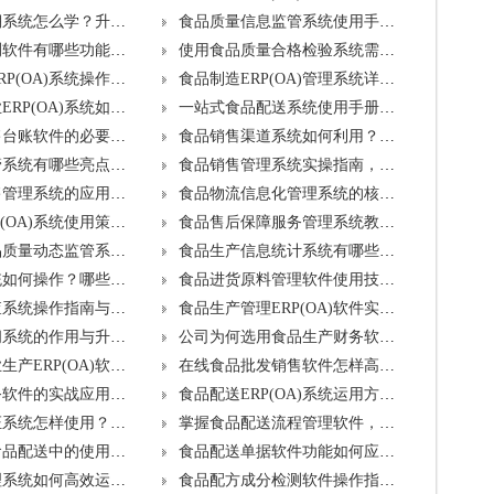
食品质量追溯系统怎么学？升级方法分享
食品质量信息监管系统使用手册及免费升级概览
食品质量监测软件有哪些功能？如何获取免费升级？
使用食品质量合格检验系统需注意哪些升级要点？
食品制作业ERP(OA)系统操作说明及升级注意事项有哪些？
食品制造ERP(OA)管理系统详解，升级方案有何亮点？
食品饮料行业ERP(OA)系统如何操作？升级方案有哪些？
一站式食品配送系统使用手册详解及升级方法是什么？
选用食品销售台账软件的必要性及升级步骤
食品销售渠道系统如何利用？哪些升级服务免费提供？
食品销售监管系统有哪些亮点？如何获取免费升级？
食品销售管理系统实操指南，升级需注意哪些方面？
线上订单销售管理系统的应用价值与升级注意点
食品物流信息化管理系统的核心功能与升级方案揭秘？
食品网店ERP(OA)系统使用策略及升级规划是怎样的？
食品售后保障服务管理系统教程，升级如何轻松实现？
如何驾驭食品质量动态监管系统？升级路径是什么？
食品生产信息统计系统有哪些使用亮点？免费升级内容包括哪些？
食品配料系统如何操作？哪些功能提供免费升级？
食品进货原料管理软件使用技巧是什么？升级时需留意哪些关键点？
食品生产核查系统操作指南与升级考虑因素
食品生产管理ERP(OA)软件实战操作与升级方案概览
食品生产车间系统的作用与升级策略是什么？
公司为何选用食品生产财务软件？升级路径何在？
在线食品企业生产ERP(OA)软件应用指南与升级方案
在线食品批发销售软件怎样高效使用？升级方式是怎样的？
食品批发财务软件的实战应用与升级流程介绍
食品配送ERP(OA)系统运用方法揭秘，哪些升级免费？
食品配送凭证系统怎样使用？享受哪些免费升级服务？
掌握食品配送流程管理软件，升级时需注意哪些要点？
分拣软件在食品配送中的使用方法及升级注意事项
食品配送单据软件功能如何应用？升级策略详解
食品配方管理系统如何高效运作？升级需注意哪些事项？
食品配方成分检测软件操作指南及升级步骤？