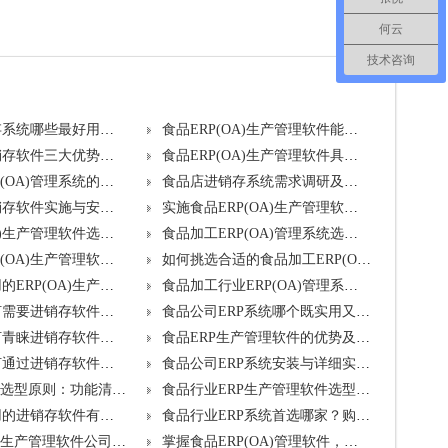
何云
技术咨询
食品店进销存系统哪些最好用且价格合理？
食品ERP(OA)生产管理软件能提供哪些服务及好处有哪些？
食品企业进销存软件三大优势及功能特点是什么？
食品ERP(OA)生产管理软件具备哪些优势以及产品特点是什么？
食品加工ERP(OA)管理系统的需求洞察与整体解决方案规划？
食品店进销存系统需求调研及实施方案如何制定？
食品企业进销存软件实施与安装教程分享？
实施食品ERP(OA)生产管理软件后企业会有何变化？如何下载安装？
食品ERP(OA)生产管理软件选型要点及主要功能是什么？
食品加工ERP(OA)管理系统选型标准及功能描述有哪些？
哪款食品ERP(OA)生产管理软件最好用？购买指南何在？
如何挑选合适的食品加工ERP(OA)管理系统？哪家强？
食品企业常用的ERP(OA)生产管理软件有哪些？主要作用是什么？
食品加工行业ERP(OA)管理系统有哪些选择？自动化功能带来哪些效益？
食品企业为何需要进销存软件？好处何在？
食品公司ERP系统哪个既实用又划算？
食品企业为何青睐进销存软件？三大优势与特征解析
食品ERP生产管理软件的优势及特点是什么？
食品企业如何通过进销存软件提升效率？需求洞察与解决方案？
食品公司ERP系统安装与详细实施计划表制定
食品公司ERP选型原则：功能清单全攻略
食品行业ERP生产管理软件选型智慧与五大关键模块？
食品企业适用的进销存软件有哪些？自动化管理如何保障食品安全与效率？
食品行业ERP系统首选哪家？购买指南来也
食品行业ERP生产管理软件公司推荐及主要作用？
掌握食品ERP(OA)管理软件，使用技巧与升级方法大公开