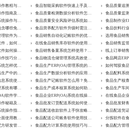
食品智能物流系统操作教程与升级注意事项
食品智能采购软件快速上手及升级方案介绍
食品质量评价软件操作指南及升级策略是什么？
食品质量检测数据分析软件怎么用？升级步骤解析
食品质量备案管理系统操作与升级流程是怎样的？
食品质量安全风险评估系统如何使用？提供哪些免费更新？
食品预约采购系统包含哪些免费升级内容？
食品营养配方软件升级时需注意哪些事项？
食品行业ERP(OA)管理软件为何不可或缺？升级时应考虑什么？
食品销售自动化记账软件的优势与升级策略分享
设计食品销售平台软件，如何操作与规划升级？
在线食品销售库存软件的使用与升级方法
食品销售订单生成软件如何操作？升级步骤详解
食品销售备案系统怎样使用？哪些升级服务是免费的？
食品物流管理软件操作技巧分享，哪些更新可免费享受？
食品物流仓储管理系统高效使用手册，升级注意事项有哪些？
食品生鲜ERP(OA)系统怎样优化管理？升级时应避免哪些误区？
食品生产ERP(OA)管理系统的全方位应用指南及升级方案？
台账管理系统在食品生产中的作用及升级策略？
食品生产数据分析软件的应用秘诀是什么？升级流程详解？
食品生产监督检查信息系统使用全解及升级路径
食品生产记账软件怎么用？免费升级亮点介绍
食品生产电子化管理系统有哪些优势？免费升级包括哪些？
食品生产成本核算系统如何助力企业？升级时需注意什么？
水产冷冻食品ERP(OA)软件学习指南与高效升级方案
食品企业ERP(OA)系统在线操作及升级注意事项有哪些？
食品批发配送系统操作秘籍及升级注意要点
食品批发订货配送系统如何使用？升级方案大公开
食品配送运输管理系统操作指南及升级策略分享
食品配送收款软件上手快攻略，升级步骤是什么？
食品配送供应系统全面使用教程及升级流程是什么？
食品配送公司账务软件使用技巧与免费升级项目有哪些？
如何高效利用食品配方研发管理系统，及免费升级亮点？
食品配方计算系统使用技巧与升级策略，助力精准生产？