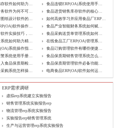
食品零售进销存软件如何助力业务增长？免费升级有哪些？
食品连锁ERP(OA)系统使用手册：功能亮点与升级策略？
食品进销存财务软件为何不可或缺？免费升级包含哪些内容？
食品进货销售库存软件的核心优势及升级注意事项？
食品加工生产图纸设计软件的价值何在？如何升级以保持竞争力？
如何高效学习并应用食品厂ERP(OA)软件？升级方案有何亮点？
食品厂财务ERP(OA)软件操作手册及升级注意事项
食品产业智能财务系统如何赋能企业？升级方案概览
食品采购询价软件实操技巧，升级时需关注的点？
食品采购送货单管理系统如何简化工作？升级方案分享
食品采购计价系统如何助力精准预算？升级需注意的细节？
在线食品工厂ERP(OA)管理系统如何高效运作？升级方法介绍
食品冻品ERP(OA)系统操作指南及免费升级概览
食品订购管理软件有哪些便捷功能？升级时需谨慎什么？
食品保质期预警系统使用手册：功能亮点与升级步骤？
食品保质期销售管理系统怎么用？免费升级亮点揭秘
企业为何需引入食品保质期检测软件？升级路径详解
食品保质期管理软件必备功能及免费升级亮点有哪些？
在线食品安全采购系统怎样操作？升级流程是怎样的？
电商食品ERP(OA)软件如何运用？包含哪些免费升级服务？
ERP需求调研
虚拟erp系统建立实验报告
销售管理系统实验报告erp
物流管理erp系统实验报告
实验报告erp销售管理系统
生产与运营管理erp系统实验报告