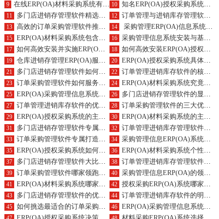
在线ERP(OA)材料采购系统有何独特作用？升级时需关注哪些关键点？
知名ERP(OA)授权采购系统品牌有哪些？主要作用是什么？
9
10
多门店进销存管理软件精选，自动化功能如何助力？
订单管理与进销库存管理软件优选？作用详解
11
12
高效的订单采购管理软件推荐？作用有哪些？
采购管理ERP(OA)信息系统的作用及具体软件推荐？
13
14
ERP(OA)材料采购系统包含哪些种类？核心作用是什么？
采购管理信息系统安装与基本实施步骤是怎样的？
15
16
如何高效安装并实施ERP(OA)材料采购系统？
如何高效安装ERP(OA)授权采购系统？制定实施计划表的要点是什么？
17
18
仓库进销存管理ERP(OA)服务的优势，如何提升库存周转率？
ERP(OA)授权采购系统具体指什么？它如何为企业带来采购效率与成本控制的优势？
19
20
多门店进销存管理软件如何助力企业运营？优势何在？
订单管理进销库存软件的核心服务及优势详解？
21
22
订单采购管理软件如何服务企业？有何显著好处？
ERP(OA)材料采购系统究竟是什么？带来哪些显著优势？
23
24
ERP(OA)采购管理信息系统的优势与功能特点详解？
多门店进销存管理软件的显著优势与功能特性是什么？
25
26
订单管理进销库存软件的优势与特色功能有哪些？
订单采购管理软件的三大优势及技术特点概览？
27
28
ERP(OA)授权采购系统的主要优势与特点是什么？
ERP(OA)材料采购系统的主要优势与特色功能是什么？
29
30
多门店进销存管理软件专属定制费用明细，开发过程全解析
订单管理进销库存管理软件个性化设计成本，二次开发流程揭秘？
31
32
订单采购管理软件专属打造需要多少钱？二次开发价格策略？
采购管理信息ERP(OA)系统打造费用探究，二次开发平台比较
33
34
ERP(OA)授权采购系统如何个性化开发？探索二次开发平台的选择
ERP(OA)材料采购系统个性化打造服务及二次开发成本概览
35
36
多门店进销存管理软件大比拼，哪款适合您？订购手段分享
订单管理进销库存管理软件新选择及购买推荐
37
38
订单采购管理软件哪家领跑？求购必看
采购管理信息ERP(OA)的领先品牌介绍，选择要点解析
39
40
ERP(OA)材料采购系统哪家好？最佳采购策略
授权采购ERP(OA)系统哪家强？精选获取策略
41
42
多门店进销存管理软件的优选标准，功能深度剖析
订单管理进销库存软件的明智选择要素？涵盖哪些模块？
43
44
如何挑选最适合的订单采购管理软件？全面模块概览
ERP(OA)采购管理信息系统的择取智慧，模块构成与选型考量
45
46
ERP(OA)授权采购系统决策指南：必备功能模块有哪些？
材料采购ERP(OA)系统选择的关键考量因素及功能模块解析
47
48