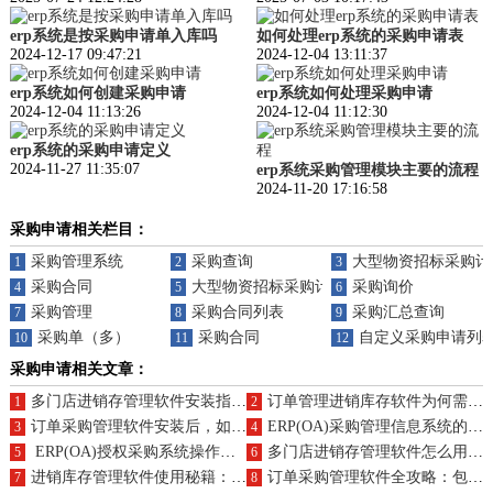
erp系统是按采购申请单入库吗
如何处理erp系统的采购申请表
2024-12-17 09:47:21
2024-12-04 13:11:37
erp系统如何创建采购申请
erp系统如何处理采购申请
2024-12-04 11:13:26
2024-12-04 11:12:30
erp系统的采购申请定义
2024-11-27 11:35:07
erp系统采购管理模块主要的流程
2024-11-20 17:16:58
采购申请相关栏目：
采购管理系统
采购查询
大型物资招标采购计
1
2
3
采购合同
大型物资招标采购计划
采购询价
4
5
6
采购管理
采购合同列表
采购汇总查询
7
8
9
采购单（多）
采购合同
自定义采购申请列
10
11
12
采购申请相关文章：
多门店进销存管理软件安装指南及实施计划表模板？
订单管理进销库存软件为何需要实施？安装与配置的关键点是什么？
1
2
订单采购管理软件安装后，如何有效实施以优化采购流程？
ERP(OA)采购管理信息系统的全面使用手册与升级指南
3
4
ERP(OA)授权采购系统操作指南及升级优势何在？
多门店进销存管理软件怎么用？免费升级福利有哪些？
5
6
进销库存管理软件使用秘籍：升级时需关注哪些事项？
订单采购管理软件全攻略：包含哪些功能？升级方案如何规划？
7
8