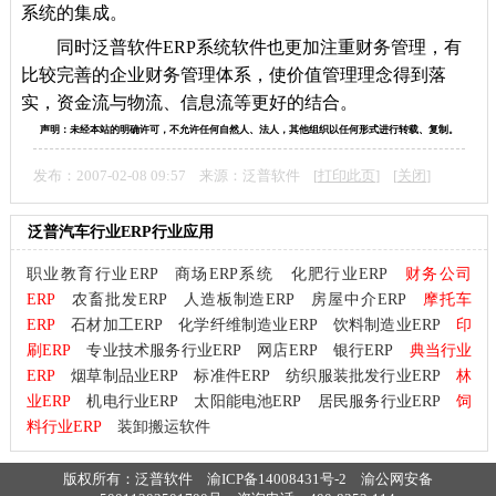
系统的集成。
同时泛普软件ERP系统软件也更加注重财务管理，有
比较完善的企业财务管理体系，使价值管理理念得到落
实，资金流与物流、信息流等更好的结合。
声明：未经本站的明确许可，不允许任何自然人、法人，其他组织以任何形式进行转载、复制。
发布：2007-02-08 09:57 来源：泛普软件 [
打印此页
] [
关闭
]
泛普汽车行业ERP行业应用
职业教育行业ERP
商场ERP系统
化肥行业ERP
财务公司
ERP
农畜批发ERP
人造板制造ERP
房屋中介ERP
摩托车
ERP
石材加工ERP
化学纤维制造业ERP
饮料制造业ERP
印
刷ERP
专业技术服务行业ERP
网店ERP
银行ERP
典当行业
ERP
烟草制品业ERP
标准件ERP
纺织服装批发行业ERP
林
业ERP
机电行业ERP
太阳能电池ERP
居民服务行业ERP
饲
料行业ERP
装卸搬运软件
版权所有：泛普软件
渝ICP备14008431号-2
渝公网安备