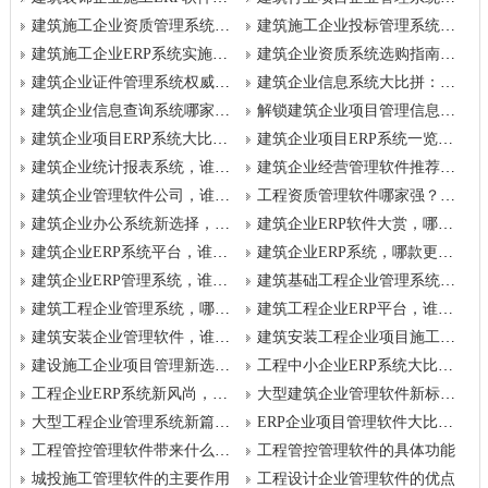
建筑施工企业资质管理系统：权威认证，助您走向成功
建筑施工企业投标管理系统精选：让投标更轻松，中标更有保障
建筑施工企业ERP系统实施指南：选择对的，成功就在前方
建筑企业资质系统选购指南：提升竞争力，从选择开始
建筑企业证件管理系统权威推荐：守护企业资产，选对软件更安心
建筑企业信息系统大比拼：智慧决策，从选择开始
建筑企业信息查询系统哪家强？权威评测为您揭晓
解锁建筑企业项目管理信息系统的新高度，谁是你的得力助手？
建筑企业项目ERP系统大比拼：哪款能助您一臂之力？
建筑企业项目ERP系统一览，谁是你的项目加速器？
建筑企业统计报表系统，谁是你的数据管家？
建筑企业经营管理软件推荐，谁是你的经营好帮手？
建筑企业管理软件公司，谁是你的最佳合作伙伴？
工程资质管理软件哪家强？精选推荐在此
建筑企业办公系统新选择，谁是你的工作小助手？
建筑企业ERP软件大赏，哪款软件更合你心意？
建筑企业ERP系统平台，谁是你的数字化转型先锋？
建筑企业ERP系统，哪款更适合你的需求？
建筑企业ERP管理系统，谁是你的智能管家？
建筑基础工程企业管理系统，哪家更值得信赖？
建筑工程企业管理系统，哪个是你的管理神器？
建筑工程企业ERP平台，谁助你一臂之力？
建筑安装企业管理软件，谁是你的智囊团？
建筑安装工程企业项目施工信息管理软件，哪家更专业？
建设施工企业项目管理新选择，哪个系统更靠谱？
工程中小企业ERP系统大比拼，谁是你的管理利器？
工程企业ERP系统新风尚，哪款更高效？
大型建筑企业管理软件新标杆，智慧管理新选择
大型工程企业管理系统新篇章，引领行业新潮流
ERP企业项目管理软件大比拼，谁是你的得力助手？
工程管控管理软件带来什么好处
工程管控管理软件的具体功能
城投施工管理软件的主要作用
工程设计企业管理软件的优点