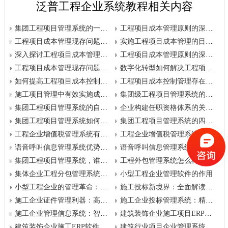
泛普工程企业系统教程相关内容
集团工程项目管理系统的一体化业务及产品组合亮点
工程项目成本管理原则的深入剖析
工程项目成本管理现存问题的细化分析
实施工程项目成本管理的目的是什么？
深入探讨工程项目成本管理的精细化执行策略
工程项目成本管理原则的深度解读与实践探讨
工程项目成本管理现存问题的详细剖析
数字化转型如何解决工程项目成本管理中的痛点？
如何提高工程项目成本控制管理水平？
工程项目成本控制管理存在的问题及解决方案探讨
施工项目管理中有效实施成本控制管理？
集团级工程项目管理系统的优选及其大致预算？
集团工程项目管理系统的自动化软件有哪些？其作用如何？
企业构建任职资格体系的关键步骤是什么？
集团工程项目管理系统如何助力企业管理？其核心价值与好处是什么？
集团工程项目管理系统的四大制胜优势与产品特性详解
工程企业增值税管理系统有哪些优势？
工程企业增值税管理系统功能概述
语音呼叫信息管理系统优势解析
语音呼叫信息管理系统功能阐述
集团工程项目管理系统，谁才是性价比之王？价格速查
工程外包管理系统怎么样？十大品牌有哪些？
集体企业工程分包管理系统怎么样？哪个品牌的好？
小型工程企业管理软件的作用
小型工程企业的管理革命：优选管理软件推荐
施工投标新境界：全面解读领先的投标管理系统
施工企业证件管理利器：高效证件管理系统推荐
施工企业投标管理系统：精准决策，助您中标无忧
施工企业管理信息系统：智能决策，引领行业潮流
建筑装饰企业施工项目ERP管理系统：提升效率，首选之选
建筑装饰企业施工ERP软件：选对工具，项目无忧
建筑行业项目企业管理系统：哪个是您的业务加速器？