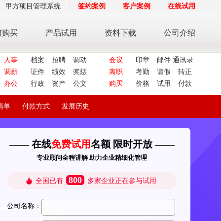
甲方项目管理系统
|
签约案例
|
客户案例
|
在线试用
何购买
产品试用
资料下载
公司介绍
人事
档案
招聘
调动
会议
印章
邮件
通讯录
调薪
证件
绩效
奖惩
离职
考勤
请假
转正
办公
行政
资产
公文
购买
价格
试用
付款
清单
付款方式
发展历史