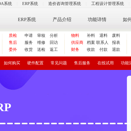
OA系统
|
ERP系统
|
造价咨询管理系统
|
工程设计管理系统
|
ERP系统
产品介绍
功能详情
如
质检
申请
审核
分析
物料
补料
退料
废料
售后
服务
维修
回访
供应商
档案
联系人
报表
委外
收货
送检
返工
财务
收款
付款
退款
如何购买
硬件配置
常见问题
售后服务
在线试用
功能
RP