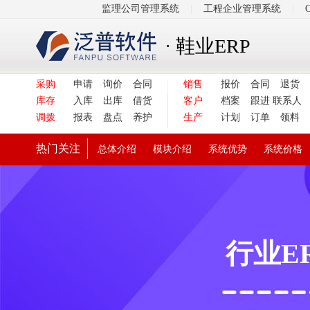
监理公司管理系统
|
工程企业管理系统
|
· 鞋业ERP
采购
申请
询价
合同
销售
报价
合同
退货
库存
入库
出库
借货
客户
档案
跟进
联系人
调拨
报表
盘点
养护
生产
计划
订单
领料
热门关注
总体介绍
模块介绍
系统优势
系统价格
行业E