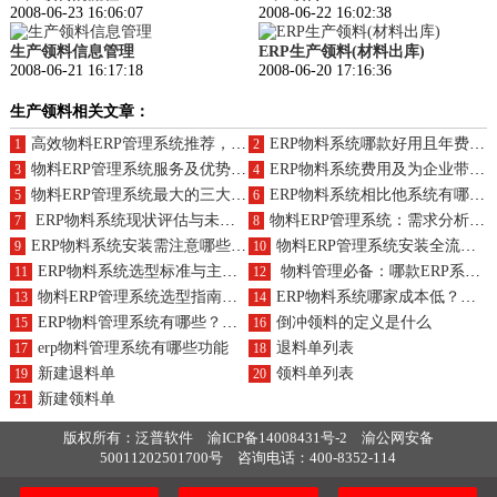
2008-06-23 16:06:07
2008-06-22 16:02:38
生产领料信息管理
ERP生产领料(材料出库)
2008-06-21 16:17:18
2008-06-20 17:16:36
生产领料相关文章：
高效物料ERP管理系统推荐，能带来什么改变？价格多少？
ERP物料系统哪款好用且年费是多少？
1
2
物料ERP管理系统服务及优势概览？
ERP物料系统费用及为企业带来的好处是什么？
3
4
物料ERP管理系统最大的三大优势及功能特点是什么？
ERP物料系统相比他系统有哪些优势？特征是什么？
5
6
ERP物料系统现状评估与未来实施方向探索
物料ERP管理系统：需求分析与优化经营策略制定
7
8
ERP物料系统安装需注意哪些方面？实施规划如何做？
物料ERP管理系统安装全流程与实施规划策略
9
10
ERP物料系统选型标准与主要功能模块介绍？
物料管理必备：哪款ERP系统最好用？求购指南
11
12
物料ERP管理系统选型指南：基础功能模块详解
ERP物料系统哪家成本低？购买渠道？
13
14
ERP物料管理系统有哪些？主要作用体现在哪里？
倒冲领料的定义是什么
15
16
erp物料管理系统有哪些功能
退料单列表
17
18
新建退料单
领料单列表
19
20
新建领料单
21
版权所有：泛普软件
渝ICP备14008431号-2
渝公网安备
50011202501700号
咨询电话：400-8352-114