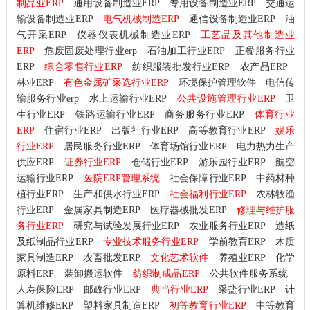
制品业ERP
通用设备制造业ERP
专用设备制造业ERP
交通运
输设备制造业ERP
电气机械制造ERP
通信设备制造业ERP
油
气开采ERP
仪器仪表机械制造业ERP
工艺品及其他制造业
ERP
危废固废处理行业erp
石油加工行业ERP
正餐服务行业
ERP
综合零售行业ERP
纺织服装批发行业ERP
农产品ERP
林业ERP
有色金属矿采选行业ERP
环境保护管理软件
电信传
输服务行业erp
水上运输行业ERP
公共设施管理行业ERP
卫
生行业ERP
铁路运输行业ERP
商务服务行业ERP
体育行业
ERP
住宿行业ERP
出版社行业ERP
高等教育行业ERP
娱乐
行业ERP
居民服务行业ERP
体育场馆行业ERP
电力热力生产
供应ERP
证券行业ERP
仓储行业ERP
游乐园行业ERP
航空
运输行业ERP
医院ERP管理系统
社会保障行业ERP
中药材种
植行业ERP
生产和供水行业ERP
社会福利行业ERP
农林牧渔
行业ERP
金属家具制造ERP
医疗器械批发ERP
修理与维护服
务行业ERP
研究与试验发展行业ERP
农业服务行业ERP
造纸
及纸制品行业ERP
专业技术服务行业ERP
学前教育ERP
木质
家具制造ERP
农畜批发ERP
文化艺术软件
养殖业ERP
化学
原料ERP
装卸搬运软件
纺织制成品ERP
公共软件服务系统
人寿保险ERP
邮政行业ERP
典当行业ERP
采盐行业ERP
计
算机维修ERP
塑料家具制造ERP
初等教育行业ERP
中等教育