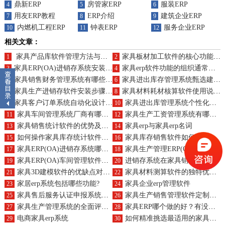
鼎新ERP
房管家ERP
服装ERP
4
5
6
用友ERP教程
ERP介绍
建筑企业ERP
7
8
9
内燃机工程ERP
钟表ERP
服务企业ERP
10
11
12
相关文章：
家具产品库软件管理方法与升级带来的新机遇
家具板材加工软件的核心功能及作用是什么？
1
2
家具ERP(OA)进销存系统安装的核心目的与实施规划？
家具erp软件功能的组织通常有哪些方法？这些组织方法各有什么特点？
3
4
家具销售财务管理系统有哪些品牌？核心作用简述
家具进出库存管理系统甄选建议，基础功能全面剖析
5
6
家具生产进销存软件安装步骤与实施步骤详解？
家具材料耗材核算软件使用说明，升级关注哪些新特性？
7
8
家具客户订单系统自动化设计，哪家软件公司更出色？
家具进出库管理系统个性化开发费用？开发流程概述？
9
10
家具车间管理系统厂商有哪些？如何提升生产效率？
家具生产工资管理系统有哪些好用的?需要多少钱?
11
12
家具销售统计软件的优势及功能特性详解
家具erp与家具erp名词
13
14
如何操作家具库存统计软件？升级步骤全攻略
家具库存销售软件如何凸显其优势与独特功能？
15
16
家具ERP(OA)进销存系统哪款最适合您？采办渠道
家具生产管理ERP(OA)软件的知名供应商及作用概览？
17
18
家具ERP(OA)车间管理软件的顶尖之选与择取建议
进销存系统在家具销售中的优势与产品特色
19
20
家具3D建模软件的优缺点对比，特色功能解析
家具材料测算软件的独特优势与产品特性概览
21
22
家居erp系统包括哪些功能?
家具企业erp管理软件
23
24
家具售后服务认证申报系统定制化服务及二次开发成本？
家具生产销售管理软件定制服务费用？二次开发价格谈判要点
25
26
家具生产管理系统的全面评估：优缺点与产品特色
家具ERP哪个做的好？有没什么案例？
27
28
电商家具erp系统
如何精准挑选最适用的家具销售ERP软件？
29
30