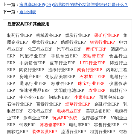
上一篇：
家具商场ERP(OA)管理软件的核心功能与关键好处是什么？
下一篇：
返回列表
泛普家具ERP其他应用
制药行业ERP
机械设备ERP
煤炭行业ERP
采矿行业ERP
集
团企业ERP
餐饮行业ERP
纺织行业ERP
钢管行业ERP
电力
行业ERP
化工行业ERP
汽车行业ERP
摩托车ERP
酒店行业
ERP
汽配行业ERP
手机制造ERP
胶粘带ERP
食品行业
ERP
手袋箱包ERP
皮革行业ERP
LED行业ERP
铸造行业
ERP
陶瓷行业ERP
造纸行业ERP
肉食行业ERP
内燃机工程
ERP
房地产ERP
化妆品美容ERP
石材加工ERP
电器行业
ERP
通讯行业ERP
标准件ERP
珠宝行业ERP
仪器仪表
ERP
快速消费品ERP
太阳能电池ERP
农业ERP
磁材行业
ERP
中小企业ERP
钢结构ERP
小家电ERP
薄膜包装ERP
石油行业ERP
百货行业ERP
烟草行业ERP
金融行业ERP
乳
制品ERP
石化行业ERP
电梯行业ERP
美容连锁ERP
电缆行
业ERP
涂料企业ERP
玩具ERP系统
医疗器械ERP
印刷企业
ERP
钟表ERP
薄板钢带ERP
电动车ERP
零售行业ERP
中
国软包ERP
装饰装潢ERP
流通行业ERP
租赁行业ERP
铝板