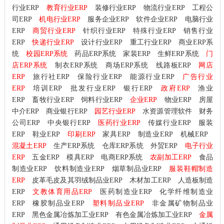
行业ERP
教育行业ERP
装修行业ERP
物流行业ERP
工程公
司ERP
机电行业ERP
服务企业ERP
软件企业ERP
电脑行业
ERP
商贸行业ERP
针织行业ERP
特殊行业ERP
销售行业
ERP
快递行业ERP
设计行业ERP
重工行业ERP
商业ERP系
统
校园ERP系统
药品ERP系统
家装ERP
生鲜ERP系统
门
店ERP系统
制衣ERP系统
商场ERP系统
线路板ERP
网店
ERP
旅行社ERP
保险行业ERP
能源行业ERP
广告行业
ERP
培训ERP
批发行业ERP
银行ERP
政府ERP
渔业
ERP
畜牧行业ERP
饲料行业ERP
企业ERP
物业ERP
房屋
中介ERP
商业银行ERP
园艺行业ERP
水资源管理软件
财务
公司ERP
中央银行ERP
医药行业ERP
传媒行业ERP
服装
ERP
鞋业ERP
印刷ERP
家具ERP
制造业ERP
机械ERP
混凝土ERP
生产ERP系统
仓库ERP系统
外贸ERP
电子行业
ERP
五金ERP
模具ERP
电商ERP系统
农副加工ERP
食品
制造业ERP
饮料制造业ERP
烟草制品业ERP
服装鞋帽制造
ERP
皮革毛皮及其羽绒制品业ERP
木材加工ERP
人造板制造
ERP
文教体育用品ERP
医药制造业ERP
化学纤维制造业
ERP
橡胶制品业ERP
塑料制品业ERP
非金属矿物制品业
ERP
黑色金属冶炼加工业ERP
有色金属冶炼加工业ERP
金属