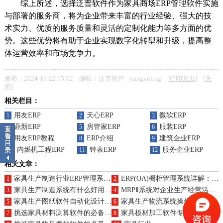
综上所述，选择泛普软件作为家具商场ERP管理软件实施
与部署的服务商，将为企业带来丰富的行业经验、强大的技
术实力、优质的服务质量和灵活的定制化能力等多方面的优
势。这些优势将有助于企业实现数字化转型和升级，提高整
体运营效率和市场竞争力。
发布：2024-10-22 15:02 编辑：泛普软件 · jiangyuling [
打印此页
] [
关
闭
]
相关栏目：
用友ERP
天心ERP
微软ERP
1
2
3
鼎新ERP
房管家ERP
服装ERP
4
5
6
用友ERP教程
ERP介绍
建筑企业ERP
7
8
9
内燃机工程ERP
钟表ERP
服务企业ERP
10
11
12
相关文章：
家具生产制造行业ERP管理系统功能概述
ERP(OA)橱柜管理系统详解：如何提升管理效率与效益？
1
2
家具生产制造系统有什么好用的?多少钱一年?
MRPⅡ系统对企业生产经营活动的影响
3
4
家具生产图纸软件自动化设计优势有哪些？
家具生产物流系统操作指南，升级方案提升物流效率
5
6
挑选家具材料测算软件的必备标准与详细功能介绍
家具板材加工软件专属定制报价?二次开发平台选择?
7
8