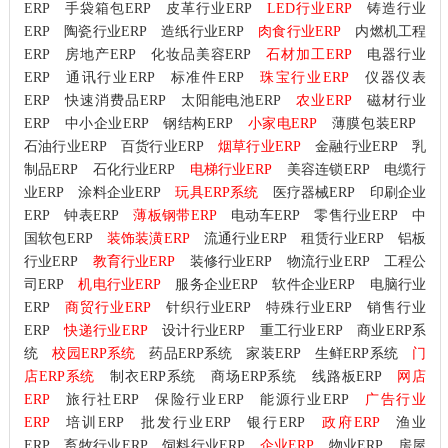
ERP
手袋箱包ERP
皮革行业ERP
LED行业ERP
铸造行业
ERP
陶瓷行业ERP
造纸行业ERP
肉食行业ERP
内燃机工程
ERP
房地产ERP
化妆品美容ERP
石材加工ERP
电器行业
ERP
通讯行业ERP
标准件ERP
珠宝行业ERP
仪器仪表
ERP
快速消费品ERP
太阳能电池ERP
农业ERP
磁材行业
ERP
中小企业ERP
钢结构ERP
小家电ERP
薄膜包装ERP
石油行业ERP
百货行业ERP
烟草行业ERP
金融行业ERP
乳
制品ERP
石化行业ERP
电梯行业ERP
美容连锁ERP
电缆行
业ERP
涂料企业ERP
玩具ERP系统
医疗器械ERP
印刷企业
ERP
钟表ERP
薄板钢带ERP
电动车ERP
零售行业ERP
中
国软包ERP
装饰装潢ERP
流通行业ERP
租赁行业ERP
铝板
行业ERP
教育行业ERP
装修行业ERP
物流行业ERP
工程公
司ERP
机电行业ERP
服务企业ERP
软件企业ERP
电脑行业
ERP
商贸行业ERP
针织行业ERP
特殊行业ERP
销售行业
ERP
快递行业ERP
设计行业ERP
重工行业ERP
商业ERP系
统
校园ERP系统
药品ERP系统
家装ERP
生鲜ERP系统
门
店ERP系统
制衣ERP系统
商场ERP系统
线路板ERP
网店
ERP
旅行社ERP
保险行业ERP
能源行业ERP
广告行业
ERP
培训ERP
批发行业ERP
银行ERP
政府ERP
渔业
ERP
畜牧行业ERP
饲料行业ERP
企业ERP
物业ERP
房屋