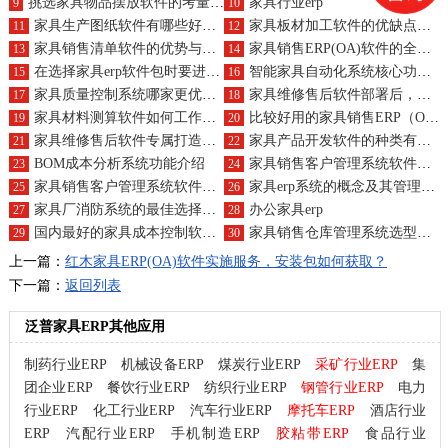
挑选家具物品摆放软件的考量标准？各功能模块深度解析
家具行业erp
9
10
家具生产图纸软件有哪些好用的?多少费用?
家具板材加工软件的优缺点及核心功能解析
11
12
家具销售清单软件的优势与独特功能亮点有哪些？
家具销售ERP(OA)软件的全面评估：优缺点与功能特色
13
14
在选择家具erp软件包时要进行充分的调查
智能家具自动化系统核心功能揭秘，如何赋能家具制造？
15
16
家具质量控制系统哪家更优越？订购决策全攻略
家具维修售后软件部署后，对企业运营有哪些具体影响？
17
18
家具材料测算软件如何工作？对企业决策有何帮助？
比较好用的家具销售ERP（OA）跟单系统?多少钱?
19
20
家具维修售后软件专属打造与开发环境配置？
家具产品开发软件的种类有哪些？作用概览
21
22
BOM成本分析系统功能介绍
家具销售客户管理系统软件定制化策略与开发环境要求？
23
24
家具销售客户管理系统软件甄选标准：涵盖哪些核心模块？
家具erp系统的概念及其管理思想
25
26
家具厂消防系统的最佳选择是哪个？如何挑选与入手？
办公家具erp
27
28
国内最好的家具成本控制软件？开发费用？
家具销售仓库管理系统选型指南：五大关键模块揭秘
29
30
上一篇：
红木家具ERP(OA)软件实施服务，安装包如何获取？
下一篇：
返回列表
泛普家具ERP其他应用
制药行业ERP
机械设备ERP
煤炭行业ERP
采矿行业ERP
集
团企业ERP
餐饮行业ERP
纺织行业ERP
钢管行业ERP
电力
行业ERP
化工行业ERP
汽车行业ERP
摩托车ERP
酒店行业
ERP
汽配行业ERP
手机制造ERP
胶粘带ERP
食品行业