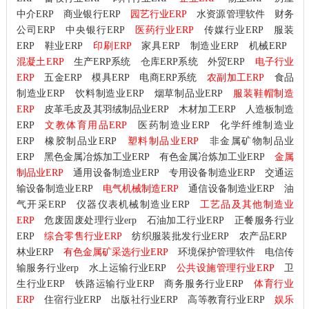
中介ERP
商业银行ERP
园艺行业ERP
水资源管理软件
财务
公司ERP
中央银行ERP
医药行业ERP
传媒行业ERP
服装
ERP
鞋业ERP
印刷ERP
家具ERP
制造业ERP
机械ERP
混凝土ERP
生产ERP系统
仓库ERP系统
外贸ERP
电子行业
ERP
五金ERP
模具ERP
电商ERP系统
农副加工ERP
食品
制造业ERP
饮料制造业ERP
烟草制品业ERP
服装鞋帽制造
ERP
皮革毛皮及其羽绒制品业ERP
木材加工ERP
人造板制造
ERP
文教体育用品ERP
医药制造业ERP
化学纤维制造业
ERP
橡胶制品业ERP
塑料制品业ERP
非金属矿物制品业
ERP
黑色金属冶炼加工业ERP
有色金属冶炼加工业ERP
金属
制品业ERP
通用设备制造业ERP
专用设备制造业ERP
交通运
输设备制造业ERP
电气机械制造ERP
通信设备制造业ERP
油
气开采ERP
仪器仪表机械制造业ERP
工艺品及其他制造业
ERP
危废固废处理行业erp
石油加工行业ERP
正餐服务行业
ERP
综合零售行业ERP
纺织服装批发行业ERP
农产品ERP
林业ERP
有色金属矿采选行业ERP
环境保护管理软件
电信传
输服务行业erp
水上运输行业ERP
公共设施管理行业ERP
卫
生行业ERP
铁路运输行业ERP
商务服务行业ERP
体育行业
ERP
住宿行业ERP
出版社行业ERP
高等教育行业ERP
娱乐