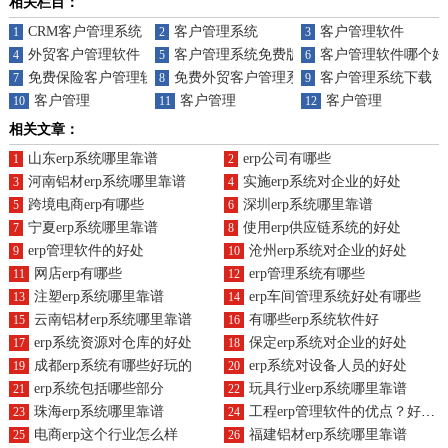
相关栏目：
CRM客户管理系统
客户管理系统
客户管理软件
1
2
3
外贸客户管理软件
客户管理系统免费版
客户管理软件哪个好
4
5
6
免费保险客户管理软件
免费外贸客户管理系统
客户管理系统下载
7
8
9
客户管理
客户管理
客户管理
10
11
12
相关文章：
山东erp系统哪里靠谱
erp公司有哪些
1
2
河南铝材erp系统哪里靠谱
实施erp系统对企业的好处
3
4
跨境电商erp有哪些
深圳erp系统哪里靠谱
5
6
宁夏erp系统哪里靠谱
使用erp供应链系统的好处
7
8
erp管理软件的好处
沧州erp系统对企业的好处
9
10
网店erp有哪些
erp管理系统有哪些
11
12
注塑erp系统哪里靠谱
erp车间管理系统好处有哪些
13
14
云南铝材erp系统哪里靠谱
有哪些erp系统软件好
15
16
erp系统资源对仓库的好处
保定erp系统对企业的好处
17
18
成都erp系统有哪些好玩的
erp系统对设备人员的好处
19
20
erp系统包括哪些部分
玩具行业erp系统哪里靠谱
21
22
珠海erp系统哪里靠谱
工程erp管理软件的优点？好处？
23
24
电商erp这个行业怎么样
福建铝材erp系统哪里靠谱
25
26