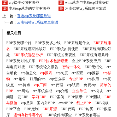
erp软件公司有哪些
wms系统与电商erp对接好处
27
28
电商erp系统的功能有哪些
河南铝材erp系统哪里靠谱
29
30
上一篇：
香港erp系统哪里靠谱
下一篇：
云南铝材erp系统哪里靠谱
相关栏目
ERP系统哪个好
ERP系统多少钱
ERP系统是什么
ERP系统排
名
ERP系统哪家比较好
ERP系统如何使用
ERP系统有哪些好
处
ERP系统选型分析
ERP系统的重要性
ERP系统有哪几种
ERP系统对比关系
ERP技术包括哪些
企业ERP系统应用
ERP
与电商对接
ERP系统论文报告
智能一体化
ERP无纸化
erp
自动化
erp信息化
erp报表
erp制度
erp应用
erp推荐
erp移
动
erp销售
好用的erp
erp怎么样
专业ERP
erp作用
erp优
缺点
erp特点
erp厂商
erp代理
erp试用
免费erp
简单的
ERP
erp网站
erp系统集成
erp介绍
企业单位
erp模块
erp
问题
云ERP
学习ERP
ERP案例
ERP演示
ERP测试
ERP
与微信
erp品牌
国内外ERP
excelERP
线上ERP
ERP模板
ERP平台
ERP定制
ERP开源
ERP代码
ERP购买
ERP数据
库
进销存软件哪个好
ERP软件有哪些
ERP系统有哪些