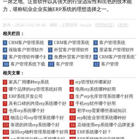
一席之地。泛普软件以其强大的行业适应性和出色的技术能
力，堪称铝业企业实施ERP系统的理想选择之一。
发布：2024-12-02 16:46 编辑：泛普软件 · houjie [
打印此页
] [
关闭
]
相关栏目：
CRM客户管理系统
CRM客户管理系统
客户管理系统
1
2
3
保险客户管理软件
外贸客户管理软件
里诺客户管理软件
4
5
6
客户管理软件哪个好
免费外贸客户管理系统
CRM客户管理系统
7
8
9
客户管理系统下载
客户管理
客户管理
10
11
12
相关文章：
家具厂用哪种erp系统
erp管理软件哪家好
1
2
哪个品牌的erp管理系统好用
电商erp系统哪种好用
3
4
ERP系统开发公司
生产erp仓库管理系统哪个好用
5
6
具有口碑的跨境erp系统哪个好
手机erp软件哪个好用
7
8
仓库erp系统哪个好
初学erp需要哪些基础知识
9
10
物流公司erp管理系统哪个好
erp制造业管理系统哪种好
11
12
靠谱的跨境erp系统哪个好
店铺使用erp系统哪个品牌更多
13
14
深圳erp物料管理系统哪个好用
ERP系统哪个好？
15
16