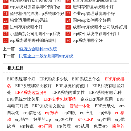
erp系统排行榜erp系统哪个好
ERP系统物流供应链管理
17
18
erp系统财务发票哪个部门做
进销存管理系统哪个好
19
20
值得相信的跨境erp系统哪个好
企业erp管理系统哪个好
21
22
铝业适用哪种erp系统
国内erp软件哪个好用
23
24
进销存系统哪个好
成都erp系统哪个公司软件好用
25
26
小型商贸公司用哪个erp系统
erp软件系统书籍哪个好用
27
28
erp系统采用哪种编码规则
erp系统用哪个好
29
30
上一篇：
酒店适合哪种erp系统
下一篇：
民营企业一般采用哪种erp系统
相关栏目
ERP系统哪个好
ERP系统多少钱
ERP系统是什么
ERP系统排
名
ERP系统哪家比较好
ERP系统如何使用
ERP系统有哪些好
处
ERP系统选型分析
ERP系统的重要性
ERP系统有哪几种
ERP系统对比关系
ERP技术包括哪些
企业ERP系统应用
ERP
与电商对接
ERP系统论文报告
智能一体化
ERP无纸化
erp
自动化
erp信息化
erp报表
erp制度
erp应用
erp推荐
erp移
动
erp销售
好用的erp
erp怎么样
专业ERP
erp作用
erp优
缺点
erp特点
erp厂商
erp代理
erp试用
免费erp
简单的