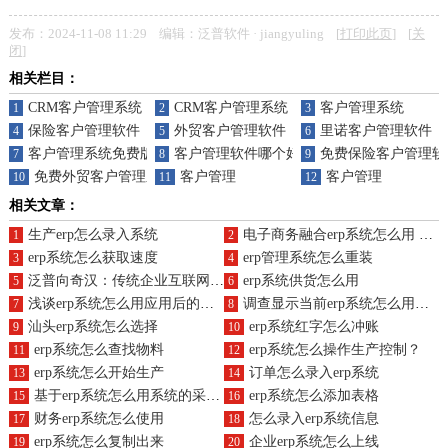
发布：2024-11-08 11:29 编辑：泛普软件 · jiangyuling [
打印此页
] [
关
闭
]
相关栏目：
CRM客户管理系统
CRM客户管理系统
客户管理系统
1
2
3
保险客户管理软件
外贸客户管理软件
里诺客户管理软件
4
5
6
客户管理系统免费版
客户管理软件哪个好
免费保险客户管理软
7
8
9
免费外贸客户管理系统
客户管理
客户管理
10
11
12
相关文章：
生产erp怎么录入系统
电子商务融合erp系统怎么用 拓展营销新模式
1
2
erp系统怎么获取速度
erp管理系统怎么重装
3
4
泛普向奇汉：传统企业互联网化的本质是社会化商业
erp系统供货怎么用
5
6
浅谈erp系统怎么用应用后的财务管理效果
调查显示当前erp系统怎么用的缺陷制约业务表现
7
8
汕头erp系统怎么选择
erp系统红字怎么冲账
9
10
erp系统怎么查找物料
erp系统怎么操作生产控制？
11
12
erp系统怎么开始生产
订单怎么录入erp系统
13
14
基于erp系统怎么用系统的采购管理与传统采购管理的对比
erp系统怎么添加表格
15
16
财务erp系统怎么使用
怎么录入erp系统信息
17
18
erp系统怎么复制出来
企业erp系统怎么上线
19
20