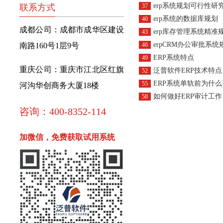
erp系统规划可行性研
联系方式
37
erp系统的数据库规划
40
成都公司：成都市成华区建设
erp库存管理系统精准
43
erpCRM办公审批系统
南路160号1层9号
46
ERP系统特点
49
重庆公司：重庆市江北区红旗
泛普软件ERP技术特点
52
ERP系统单轨前为什么要
55
河沟华创商务大厦18楼
如何做好ERP审计工作
58
咨询：400-8352-114
加微信，免费获取试用系统