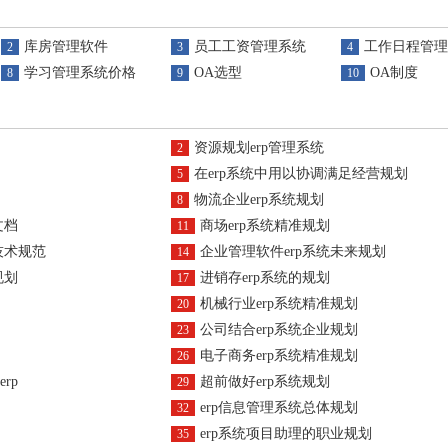
库房管理软件
员工工资管理系统
工作日程管理
2
3
4
学习管理系统价格
OA选型
OA制度
8
9
10
资源规划erp管理系统
2
在erp系统中用以协调满足经营规划
5
物流企业erp系统规划
8
文档
商场erp系统精准规划
11
技术规范
企业管理软件erp系统未来规划
14
规划
进销存erp系统的规划
17
机械行业erp系统精准规划
20
公司结合erp系统企业规划
23
电子商务erp系统精准规划
26
rp
超前做好erp系统规划
29
erp信息管理系统总体规划
32
erp系统项目助理的职业规划
35