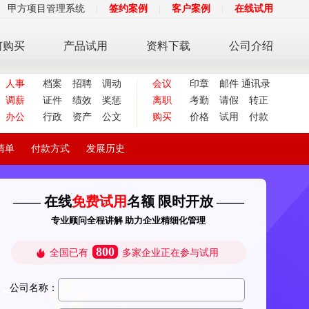
甲方项目管理系统
|
签约案例
|
客户案例
|
在线试用
何购买
产品试用
资料下载
公司介绍
人事
档案
招聘
调动
会议
印章
邮件
通讯录
调薪
证件
绩效
奖惩
离职
考勤
请假
转正
办公
行政
资产
公文
购买
价格
试用
付款
清单
付款方式
发展历史