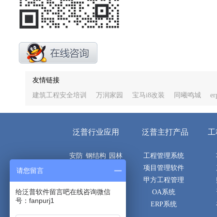
友情链接
建筑工程安全培训
万润家园
宝马i8改装
同曦鸣城
e
泛普行业应用
泛普主打产品
工
安防
钢结构
园林
工程管理系统
机电
电子
市政
项目管理软件
请您留言
空调
建筑
土建
甲方工程管理
给泛普软件留言吧在线咨询微信
隧道
桥梁
路桥
OA系统
号：fanpurj1
通信
消防
弱电
ERP系统