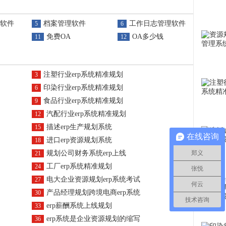
软件
档案管理软件
工作日志管理软件
5
6
免费OA
OA多少钱
11
12
注塑行业erp系统精准规划
3
印染行业erp系统精准规划
6
食品行业erp系统精准规划
9
汽配行业erp系统精准规划
12
描述erp生产规划系统
15
在线咨询
进口erp资源规划系统
18
规划公司财务系统erp上线
郑义
21
工厂erp系统精准规划
24
张悦
电大企业资源规划erp系统考试
27
何云
产品经理规划跨境电商erp系统
30
技术咨询
erp薪酬系统上线规划
33
erp系统是企业资源规划的缩写
36