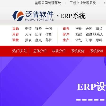
监理公司管理系统
|
工程企业管理系统
|
· ERP系统
采购
申请
询价
合同
销售
报价
合同
退货
库存
入库
出库
借货
客户
档案
跟进
联系人
调拨
报表
盘点
养护
生产
计划
订单
领料
热门关注
总体介绍
模块介绍
系统优势
系统价格
ERP