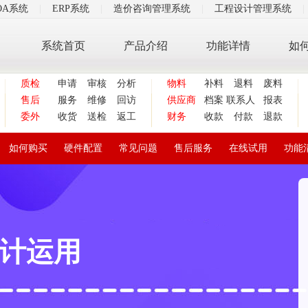
OA系统
|
ERP系统
|
造价咨询管理系统
|
工程设计管理系统
|
系统首页
产品介绍
功能详情
如
质检
申请
审核
分析
物料
补料
退料
废料
售后
服务
维修
回访
供应商
档案
联系人
报表
委外
收货
送检
返工
财务
收款
付款
退款
如何购买
硬件配置
常见问题
售后服务
在线试用
功能
设计运用