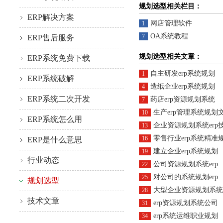
规划选型相关栏目：
ERP解决方案
网店管理软件
1
OA系统教程
7
ERP售后服务
规划选型相关文章：
ERP系统免费下载
自主研发erp系统规划
1
ERP系统破解
造纸企业erp系统规划
4
ERP系统二次开发
药店erp资源规划系统
7
生产erp管理系统规划
10
ERP系统怎么用
企业资源规划系统erp
13
零售行业erp系统精准
16
ERP是什么意思
建立企业erp系统规划
19
行业动态
公司资源规划系统erp
22
对公司的系统规划erp
25
规划选型
大型企业资源规划系统e
28
技术文章
erp资源规划系统公司
31
erp系统运维职业规划
34