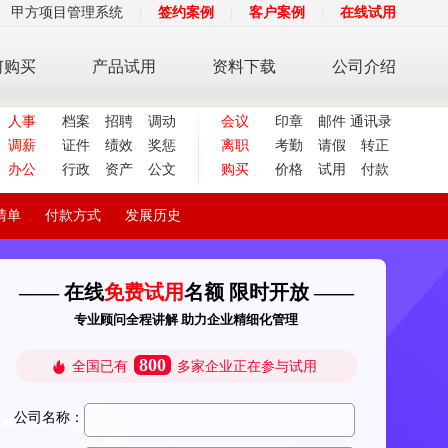
甲方项目管理系统
|
签约案例
|
客户案例
|
在线试用
何购买
产品试用
资料下载
公司介绍
人事
档案
招聘
调动
会议
印章
邮件
通讯录
调薪
证件
绩效
奖惩
离职
考勤
请假
转正
办公
行政
资产
公文
购买
价格
试用
付款
清单
付款方式
发展历史