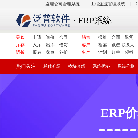
监理公司管理系统
|
工程企业管理系统
|
· ERP系统
采购
申请
询价
合同
销售
报价
合同
退货
库存
入库
出库
借货
客户
档案
跟进
联系人
调拨
报表
盘点
养护
生产
计划
订单
领料
热门关注
总体介绍
模块介绍
系统优势
系统价格
ERP