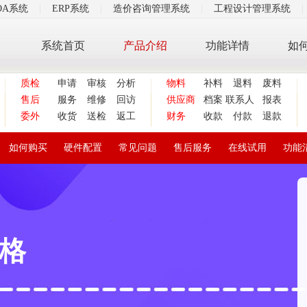
OA系统
|
ERP系统
|
造价咨询管理系统
|
工程设计管理系统
|
系统首页
产品介绍
功能详情
如
质检
申请
审核
分析
物料
补料
退料
废料
售后
服务
维修
回访
供应商
档案
联系人
报表
委外
收货
送检
返工
财务
收款
付款
退款
如何购买
硬件配置
常见问题
售后服务
在线试用
功能
价格