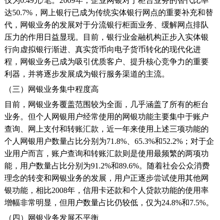
仅为0.49元/笔。2009年，企业网银对于柜台业务的替代比率
达50.7%，网上银行已成为传统实体银行网点的重要补充和替
代，网银业务的发展对于分流银行柜面业务、缓解网点排队
压力的作用日益显现。目前，银行业金融机构正步入实体银
行向虚拟银行渐进、真实货币向电子货币转化的现代化进
程，网银业务已成为吸引优质客户、提升核心竞争力的重要
利器，并将逐步发展成为银行服务渠道的主流。
（三）网银业务集中程度高
目前，网银业务覆盖范围较为全面，几乎涵盖了所有的柜台
业务。但个人网银用户经常使用的网银功能主要集中于账户
查询、网上支付和转账汇款，近一年来使用上述三项功能的
个人网银用户数量占比分别为71.8%、65.3%和52.2%；对于企
业用户而言，账户查询和转账汇款则是使用最频繁的两项功
能，用户数量占比分别为91.2%和89.6%。随着社会公众消费
理念的转变和网银业务的发展，用户正逐步尝试使用其他网
银功能，相比2008年，信用卡还款和个人贷款功能的使用率
增幅非常明显，但用户数量占比仍较低，仅为24.8%和7.5%。
（四）网银业务发展不平衡