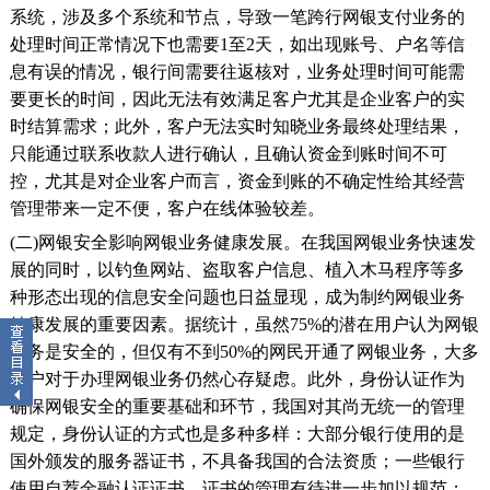
系统，涉及多个系统和节点，导致一笔跨行网银支付业务的
处理时间正常情况下也需要1至2天，如出现账号、户名等信
息有误的情况，银行间需要往返核对，业务处理时间可能需
要更长的时间，因此无法有效满足客户尤其是企业客户的实
时结算需求；此外，客户无法实时知晓业务最终处理结果，
只能通过联系收款人进行确认，且确认资金到账时间不可
控，尤其是对企业客户而言，资金到账的不确定性给其经营
管理带来一定不便，客户在线体验较差。
(二)网银安全影响网银业务健康发展。在我国网银业务快速发
展的同时，以钓鱼网站、盗取客户信息、植入木马程序等多
种形态出现的信息安全问题也日益显现，成为制约网银业务
健康发展的重要因素。据统计，虽然75%的潜在用户认为网银
业务是安全的，但仅有不到50%的网民开通了网银业务，大多
客户对于办理网银业务仍然心存疑虑。此外，身份认证作为
确保网银安全的重要基础和环节，我国对其尚无统一的管理
规定，身份认证的方式也是多种多样：大部分银行使用的是
国外颁发的服务器证书，不具备我国的合法资质；一些银行
使用自荐金融认证证书，证书的管理有待进一步加以规范；