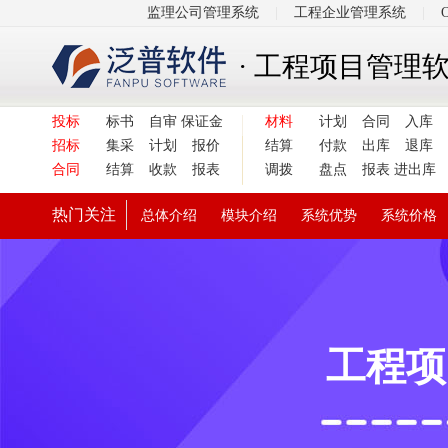
监理公司管理系统
|
工程企业管理系统
|
· 工程项目管理
投标
标书
自审
保证金
材料
计划
合同
入库
招标
集采
计划
报价
结算
付款
出库
退库
合同
结算
收款
报表
调拨
盘点
报表
进出库
热门关注
总体介绍
模块介绍
系统优势
系统价格
工程项