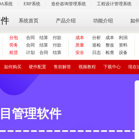
OA系统
|
ERP系统
|
造价咨询管理系统
|
工程设计管理系统
|
软件
系统首页
产品介绍
功能介绍
如
分包
合同
结算
付款
成本
分析
成本
利润
劳务
合同
结算
付款
质量
巡检
整改
资料
租赁
计划
合同
结算
安全
日志
检查
设备
如何购买
硬件配置
售前解答
视频教程
下载中心
现在
目管理软件