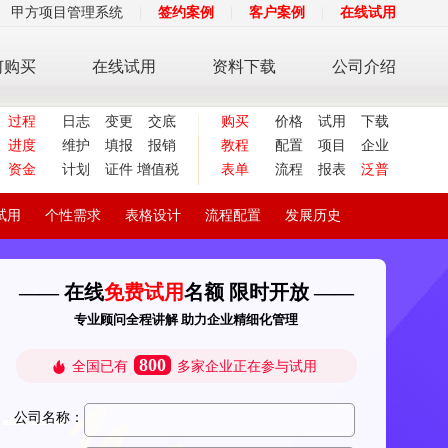
甲方项目管理系统
|
签约案例
|
客户案例
|
在线试用
何购买
在线试用
资料下载
公司介绍
过程
日志
变更
交底
购买
价格
试用
下载
进度
维护
填报
报销
教程
配置
项目
企业
资金
计划
证件
增值税
表单
流程
报表
泛普
试用
个性需求
表格设计
流程配置
发展历史