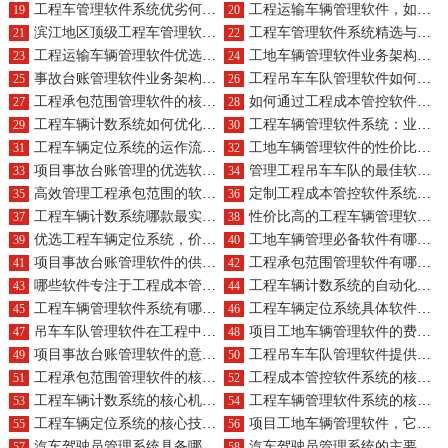
工程车管理软件系统优劣何在，特色功能有哪些？
工程运输车辆管理软件，如何展现其卓越优点与独特特点?
19
20
滨江地区顶级工程车管理软件推荐及价格解析
工程车管理软件系统精选与便捷购买指南
21
22
工程运输车辆管理软件优选品牌及便捷购买方式
工地车辆管理软件业务架构如何体现独特产品特点？
23
24
事故台账管理软件业务架构与产品组合优化方案？
工程吊车车队管理软件如何描述业务并展示产品组合优势？
25
26
工程承包范围管理软件的核心业务流程是什么？产品认证有哪些？
如何通过工程成本管控软件系统优化业务流程并突出产品特点？
27
28
工程车辆计数系统如何优化业务流程？产品组合有哪些？
工程车辆管理软件系统：业务流程详解与产品特色介绍
29
30
工程车辆定位系统的运作流程与产品构成概览
工地车辆管理软件的性价比之选及价格？
31
32
项目事故台账管理的优选软件及价格？
管理工程吊车车队的最佳软件，价格区间分析？
33
34
高效管理工程承包范围的软件，预算大致范围？
定制工程成本管控软件系统的合理开发预算是多少？
35
36
工程车辆计数系统哪款最实用？一套成本如何？
性价比高的工程车辆管理软件系统，年费大约多少？
37
38
优选工程车辆定位系统，价格区间概览？
工地车辆管理必备软件有哪些？主要作用为何？
39
40
项目事故台账管理软件的供应商及自动化功能？
工程承包范围管理软件有哪些，其作用如何？
41
42
哪些软件专注于工程成本管控？主要作用概述？
工程车辆计数系统的自动化软件推荐及作用？
43
44
工程车辆管理软件系统有哪些，它们的作用是什么？
工程车辆定位系统具体软件及作用介绍？
45
46
吊车车队管理软件在工程中的自动化作用？推荐哪些公司？
项目工地车辆管理软件的费用包括哪些？使用它能带来哪些工地管理上的好处？
47
48
项目事故台账管理软件的意义及其好处是什么？
工程吊车车队管理软件提供哪些服务？这些服务如何助力车队管理？
49
50
工程承包范围管理软件的核心功能是什么？如何助力企业精准管理？
工程成本管控软件系统的核心策略是什么？其带来的成本控制好处有哪些？
51
52
工程车辆计数系统的核心机制是什么？带来哪些好处？
工程车辆管理软件系统的核心功能有哪些？这些功能如何助力企业管理？
53
54
工程车辆定位系统的核心技术是什么？为企业带来哪些好处？
项目工地车辆管理软件，它的优缺点真的那么明显吗？技术特点又是如何助力工地管理迈向智能化的？
55
56
汽车驾驶员管理系统具备哪些优势？
汽车驾驶员管理系统的主要功能概述
57
58