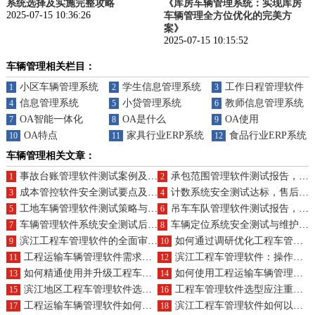
系统选择及实施完整攻略
《库房车辆管理系统：实现库房
2025-07-15 10:36:26
车辆管理全方位优化的完美方
案》
2025-07-15 10:15:52
车辆管理相关栏目：
小区车辆管理系统
学生信息管理系统
工作日程管理软件
1
2
3
信息管理系统
小贷管理系统
教师信息管理系统
4
5
6
OA智能一体化
OA是什么
OA使用
7
8
9
OA特点
家具行业ERP系统（OA）
食品行业ERP系统（
10
11
12
车辆管理相关文章：
事故台账管理软件测试案例及官方客服联系方式？
承包范围管理软件测试报告，后续维护怎么做？
1
2
成本管控软件安全测试要点及后续服务如何？
计数系统安全测试达标，售后服务有哪些？
3
4
工地车辆管理软件测试策略与售后服务体系介绍？
吊车车队管理软件测试报告，如何联系售后？
5
6
车辆管理软件系统安全测试后，如何联系客服？
车辆定位系统安全测试与维护流程是怎样的？
7
8
滨江工程车管理软件的全面审视：需求分析后的整体解决方案构想?
如何通过调研优化工程车管理软件系统，明确需求并设计实施路径?
9
10
工程运输车辆管理软件需求洞察与高效实施方案探索
滨江工程车管理软件：操作指南与升级路径是怎样的?
11
12
如何精通使用并升级工程车管理软件系统?
如何使用工程运输车辆管理软件并了解其升级方法?
13
14
滨江地区工程车管理软件选型要点及核心功能概览
工程车管理软件选型应注重哪些原则，功能如何匹配需求？
15
16
工程运输车辆管理软件如何选型?核心功能有哪些?
滨江工程车管理软件如何以优点与特点脱颖而出？
17
18