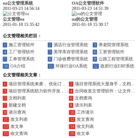
oa公文管理系统
OA公文管理软件
2011-03-23 14:56:14
2011-03-23 14:51:39
公文管理oa
oa的公文管理
2011-01-18 15:35:42
2011-01-18 15:30:17
公文管理相关栏目：
施工管理软件
酒店行业管理系统
养老院管理系统
1
2
3
工厂管理软件
美萍库存管理系统
工资管理软件
4
5
6
工单管理系统
门诊收费管理系统
公路工程管理系统
7
8
9
OA介绍
环保行业OA系统（ERP）
政府行业ERP系统（
10
11
12
公文管理相关文章：
项目管理系统来袭， 优化订单生产文档流程，助力企业高效运营
项目管理系统大显身手，文档管理秒变轻松活！ 告别繁琐，轻松驾驭研发之路
1
2
项目管理系统助力软件开发，提升文档管理效率，让项目开发更顺
合同收发文管理软件：让文件管理、审批、流程、备份尽在掌控
3
4
文档列表
文档查询
5
6
新建文档
请示列表
7
8
请示查询
工作请示
9
10
发文列表
发文查询
11
12
发文单
收文列表
13
14
收文查询
收文单
15
16