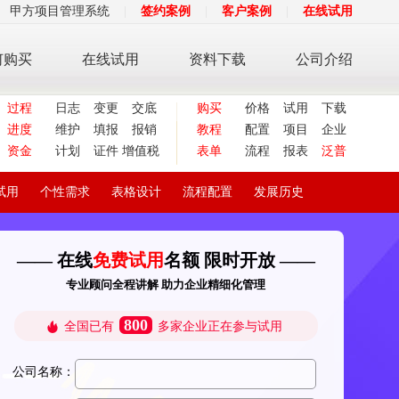
甲方项目管理系统
|
签约案例
|
客户案例
|
在线试用
何购买
在线试用
资料下载
公司介绍
过程
日志
变更
交底
购买
价格
试用
下载
进度
维护
填报
报销
教程
配置
项目
企业
资金
计划
证件
增值税
表单
流程
报表
泛普
试用
个性需求
表格设计
流程配置
发展历史