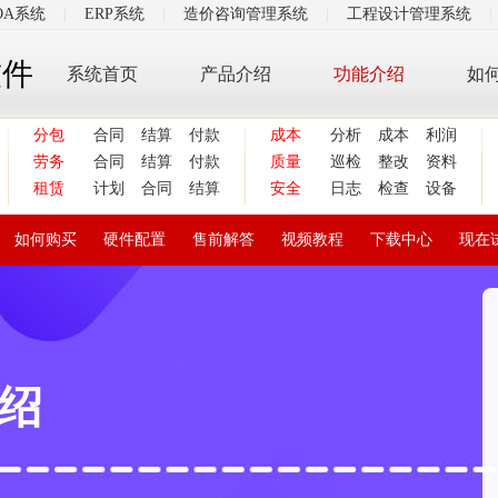
OA系统
|
ERP系统
|
造价咨询管理系统
|
工程设计管理系统
|
软件
系统首页
产品介绍
功能介绍
如
分包
合同
结算
付款
成本
分析
成本
利润
劳务
合同
结算
付款
质量
巡检
整改
资料
租赁
计划
合同
结算
安全
日志
检查
设备
如何购买
硬件配置
售前解答
视频教程
下载中心
现在
绍