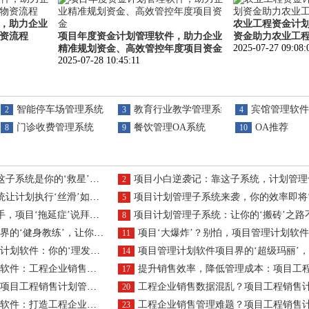
，助力企业
农业工程资金计
资流程
项目年度资金计划管理软件，助力企业
资金助力农业工
2025-07-27 09:08:
精准规划资金、高效管控年度项目资金
2025-07-28 10:45:11
智能停车场管理系统
教育行业教学管理系统
宾馆管理软件
2
3
4
门诊收费管理系统
餐饮管理OA系统
OA推荐
8
9
10
系统是你的‘救星’无疑了
项目小白逆袭记：靠这子系统，计划管理也能‘高
2
计划执行‘丝滑’如德芙"
项目计划管理子系统来袭，你的效率即将‘起飞
5
项目‘拖延症’说拜拜~
项目计划管理子系统：让你的‘搬砖’之路不再迷
8
教练’，让你的项目‘强壮’起来！
项目‘大爆炸’？别怕，项目管理计划软件为你‘灭
11
软件：你的‘理发师’来啦！
项目管理计划软件项目界的‘超级玛丽’，帮你跳过所
14
程企业销售管理的智能化升级
提升销售效率，降低管理成本：项目工程销售计划管理软件助力工程企业降
17
计划管理软件引领销售管理新潮流
工程企业销售数据混乱？项目工程销售计划管理软件实现数据
20
造工程企业销售流程的高效引擎
工程企业销售管理难题？项目工程销售计划管理软件来
23