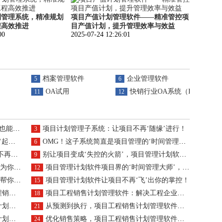
划管理系统，精准规划
项目产值计划管理软件——精准管控项
程高效推进
目产值计划，提升管理效率与效益
00
2025-07-24 12:26:01
档案管理软件
企业管理软件
5
6
OA试用
快销行业OA系统（ERP）
11
12
大上’
项目计划管理子系统：让项目不再‘随缘’进行！
3
’！
OMG！这子系统简直是项目管理的‘时间管理大师’
6
茫！
别让项目变成‘失控的火箭’，项目管理计划软件为你‘拉闸’！
9
火’！
项目管理计划软件项目界的‘时间管理大师’，告别拖延症！
12
有坑！
项目管理计划软件让项目不再‘飞’出你的掌控！
15
本增效
项目工程销售计划管理软件：解决工程企业销售预测不准的利器
18
可视化
从预测到执行，项目工程销售计划管理软件如何提升销售业绩
21
支招
优化销售策略，项目工程销售计划管理软件助力工程企业精准营销
24