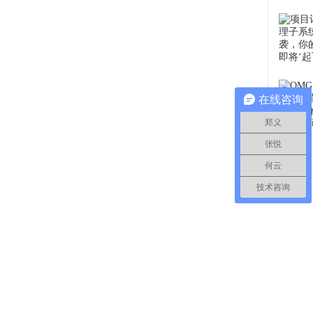
在线咨询
郑义
张悦
何云
技术咨询