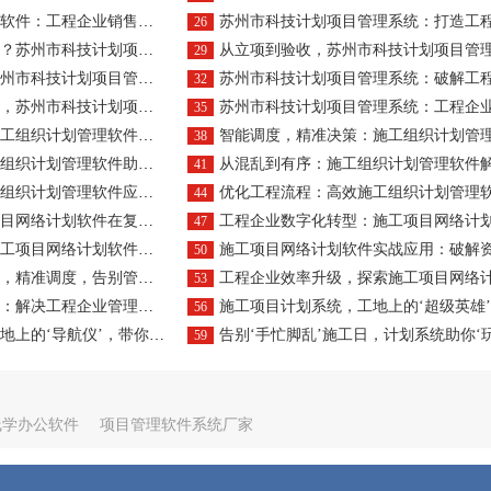
工程企业销售瓶颈的破解之道
苏州市科技计划项目管理系统：打造工程企业项目管理的数字
26
划项目管理系统提供一站式解决方案
从立项到验收，苏州市科技计划项目管理系统全程护航工程企
29
项目管理系统助力工程企业转型升级
苏州市科技计划项目管理系统：破解工程企业项目执行难题的
32
科技计划项目管理系统显身手
苏州市科技计划项目管理系统：工程企业项目管理的智慧
35
划管理软件如何成为企业后盾
智能调度，精准决策：施工组织计划管理软件重塑工程管理
38
划管理软件助力精准控制进度
从混乱到有序：施工组织计划管理软件解决工程管理
41
管理软件应对资源调度难题？
优化工程流程：高效施工组织计划管理软件解决
44
件在复杂项目管理中的实践智慧！
工程企业数字化转型：施工项目网络计划软件引领管理
47
计划软件如何重塑工程企业命运？
施工项目网络计划软件实战应用：破解资源分配与管理
50
调度，告别管理混乱时代！
工程企业效率升级，探索施工项目网络计划软件的核心价
53
决工程企业管理瓶颈的利器
施工项目计划系统，工地上的‘超级英雄’，为你的项目保
56
航仪’，带你‘穿越’施工迷雾！
告别‘手忙脚乱’施工日，计划系统助你‘玩转’每一个
59
线学办公软件
项目管理软件系统厂家