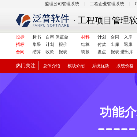
监理公司管理系统
|
工程企业管理系统
|
· 工程项目管理
投标
标书
自审
保证金
材料
计划
合同
入库
招标
集采
计划
报价
结算
付款
出库
退库
合同
结算
收款
报表
调拨
盘点
报表
进出库
热门关注
总体介绍
模块介绍
系统优势
系统价格
功能介