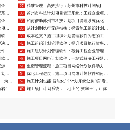
化未来
精准管理，高效执行：苏州市科技计划项目管理系统引领工程企业管理新风尚
27
业管理
苏州市科技计划项目管理系统：工程企业项目透明化管理的推手
30
密钥
如何借助苏州市科技计划项目管理系统优化资源配置与进度控制？
33
引擎
从计划到执行无缝衔接：探索施工组织计划管理软件在工程企业中的应用价值
36
格局
成本超支？施工组织计划管理软件为您的工程财务护航
39
瓶颈
施工组织计划管理软件：提升项目执行效率与透明度的关键
42
方案
施工组织计划管理软件：破解工程企业管理混乱的利器
45
革新
施工项目网络计划软件：一站式解决工程延期与成本超支问题
48
困境
重塑管理流程：施工项目网络计划软件助力企业降本增效
51
值！
优化工程进度，施工项目网络计划软件如何应对管理难题？
54
驾护航！
施工计划也能‘智能化’？计划系统让你‘笑’看工地风云！
57
工程！
施工项目计划系统，工地上的‘效率王’，让你的项目‘嗖嗖’飞！
60