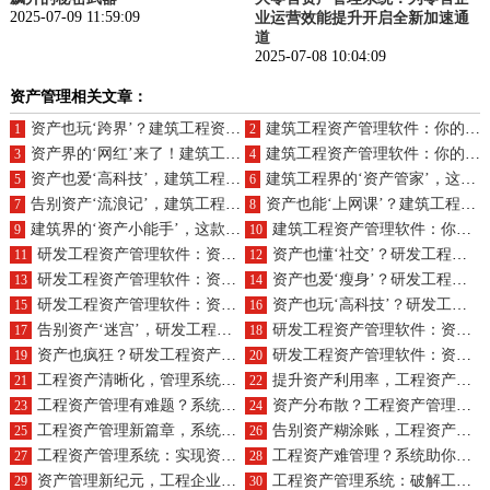
2025-07-09 11:59:09
业运营效能提升开启全新加速通
道
2025-07-08 10:04:09
资产管理相关文章：
资产也玩‘跨界’？建筑工程资产管理软件，带你领略跨界之美！
建筑工程资产管理软件：你的‘资产加速器’，让你事业蒸蒸日上！
1
2
资产界的‘网红’来了！建筑工程资产管理软件，让你成为焦点！
建筑工程资产管理软件：你的‘资产小秘书’，助你高效办公！
3
4
资产也爱‘高科技’，建筑工程资产管理软件，让它们‘焕然一新’！
建筑工程界的‘资产管家’，这款软件让你轻松应对各种挑战！
5
6
告别资产‘流浪记’，建筑工程资产管理软件，让它们‘归家’！
资产也能‘上网课’？建筑工程资产管理软件，带你领略科技魅力！
7
8
建筑界的‘资产小能手’，这款资产管理软件让你省心省力！
建筑工程资产管理软件：你的‘资产守护宝’，安心又可靠！
9
10
研发工程资产管理软件：资产界的‘驯龙高手’，让你轻松驾驭！
资产也懂‘社交’？研发工程资产管理软件，让它们‘互联互通’！
11
12
研发工程资产管理软件：资产界的‘小秘书’，助你高效管理！
资产也爱‘瘦身’？研发工程资产管理软件，帮你‘甩掉’累赘！
13
14
研发工程资产管理软件：资产界的‘保姆’，让你省心又省力！
资产也玩‘高科技’？研发工程资产管理软件，让它们‘智能升级’！
15
16
告别资产‘迷宫’，研发工程资产管理软件，带你‘一键导航’！
研发工程资产管理软件：资产管理的‘魔法棒’，一挥即灵！
17
18
资产也疯狂？研发工程资产管理软件，让它们‘乖乖听话’！
研发工程资产管理软件：资产界的‘超级英雄’，拯救你的混乱！
19
20
工程资产清晰化，管理系统助你赢未来！
提升资产利用率，工程资产管理系统是关键！
21
22
工程资产管理有难题？系统为你解忧！
资产分布散？工程资产管理系统来整合！
23
24
工程资产管理新篇章，系统引领智能化潮流！
告别资产糊涂账，工程资产管理系统来帮忙！
25
26
工程资产管理系统：实现资产透明化、高效化！
工程资产难管理？系统助你一臂之力！
27
28
资产管理新纪元，工程企业轻松应对挑战！
工程资产管理系统：破解工程企业资产乱局！
29
30