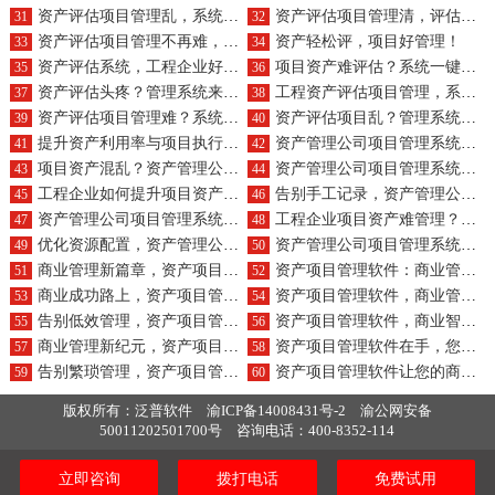
资产评估项目管理乱，系统来理清！
资产评估项目管理清，评估系统行！
31
32
资产评估项目管理不再难，系统来助力！
资产轻松评，项目好管理！
33
34
资产评估系统，工程企业好帮手！
项目资产难评估？系统一键搞定！
35
36
资产评估头疼？管理系统来解决！
工程资产评估项目管理，系统助你轻松管！
37
38
资产评估项目管理难？系统帮你忙！
资产评估项目乱？管理系统来搞定！
39
40
提升资产利用率与项目执行效率，资产管理公司项目管理系统为工程企业赋能!
资产管理公司项目管理系统：工程企业实现资产与项目精细化管理的新篇章
41
42
项目资产混乱？资产管理公司项目管理系统为您的工程企业解忧!
资产管理公司项目管理系统：工程企业资产与项目协同管理的智慧平台
43
44
工程企业如何提升项目资产管理效率？资产管理公司项目管理系统是关键！
告别手工记录，资产管理公司项目管理系统引领工程企业数字化管理潮流!
45
46
资产管理公司项目管理系统：工程企业实现资产与项目可视化的利器
工程企业项目资产难管理？资产管理公司项目管理系统来破局！
47
48
优化资源配置，资产管理公司项目管理系统助力工程企业高效运营
资产管理公司项目管理系统解决工程企业资产与项目管理的双重难题！
49
50
商业管理新篇章，资产项目管理软件，让您的资产与项目‘闪耀’在商海之中！
资产项目管理软件：商业管理的‘黑科技’，让您的事业‘如虎添翼’！
51
52
商业成功路上，资产项目管理软件，为您的资产与项目‘保驾护航’！
资产项目管理软件，商业管理的‘瑞士军刀’，应对各种挑战游刃有余！
53
54
告别低效管理，资产项目管理软件，为您的商业梦想‘插上翅膀’！
资产项目管理软件，商业智慧的‘加速器’，让您的事业‘更上一层楼’！
55
56
商业管理新纪元，资产项目管理软件，让您的资产与项目‘双丰收’！
资产项目管理软件在手，您的商业版图从此‘井井有条’！
57
58
告别繁琐管理，资产项目管理软件，为您的商业之路‘保驾护航’！
资产项目管理软件让您的商业帝国‘资产’无忧，项目无忧！
59
60
版权所有：泛普软件
渝ICP备14008431号-2
渝公网安备
50011202501700号
咨询电话：400-8352-114
立即咨询
拨打电话
免费试用