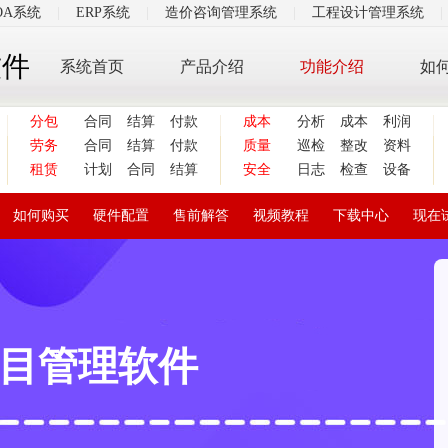
OA系统
|
ERP系统
|
造价咨询管理系统
|
工程设计管理系统
|
软件
系统首页
产品介绍
功能介绍
如
分包
合同
结算
付款
成本
分析
成本
利润
劳务
合同
结算
付款
质量
巡检
整改
资料
租赁
计划
合同
结算
安全
日志
检查
设备
如何购买
硬件配置
售前解答
视频教程
下载中心
现在
目管理软件