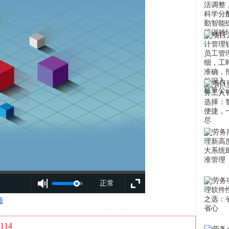
正常
频
114