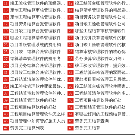
竣工验收管理软件的顶级选择及年度费用？
竣工结算台账管理软件的行业标杆与价格？
11
12
定制工程结算审核管理软件的开发成本？
结算清单管理软件的精品选择，一套价格是多少？
13
14
定制工程结算审核管理软件的开发成本？
项目劳务决算管理软件公司及作用概述？
15
16
项目劳务结算台账管理软件品牌推荐及作用？
项目竣工验收管理软件公司有哪些？各自作用简述？
17
18
项目竣工结算台账管理软件公司推荐及作用？
哪些工程结算审核管理软件具备高效自动化功能？
19
20
哪些工程结算清单管理软件值得推荐？其作用为何重要？
项目劳务决算管理软件的核心作用是什么？它能为企业带来哪些好处？
21
22
项目看板管理系统的费用构成如何？其对企业管理的提升有何帮助？
项目竣工验收管理软件的核心功能为何？其应用优势是什么？
23
24
项目竣工结算台账管理软件的定义是什么？它如何助力企业？
结算审核管理软件的核心优势何在？为何成为企业信赖之选？
25
26
结算清单管理软件的费用考量及其简化财务流程的优势？
劳务决算管理软件双刃剑：项目劳务决算管理的优缺点全览
27
28
项目劳务结算台账管理软件的显著优势与独特功能
竣工验收管理软件：提升效率，确保质量的优势与功能特点
29
30
项目竣工结算台账管理软件：优缺点分析，功能特点详解
工程结算审核管理的双面镜：优缺点与特性详谈
31
32
工程结算清单管理软件的优势揭秘与功能特色
哪款项目看板管理工具最优？探寻其购买价格与价值
33
34
竣工验收管理软件哪家最好用？功能、价格全解析
竣工结算台账管理软件哪家强？全面对比与购买建议
35
36
工程结算审核管理软件的种类与采购建议？
工程结算清单管理软件的多样性与成本考量？
37
38
工程结算管理软件的好处
工程项目核算软件的好处
39
40
工程项目结算软件的好处
工程预结算管理软件的好处
41
42
工程项目结算管理软件怎么样
有哪些好用的工程预结算管理软件
43
44
项目管理中如何管好施工人员
劳务完工结算查询
45
46
劳务完工结算列表
劳务完工结算
47
48