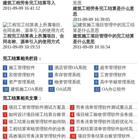
建筑工程劳务完工结算导入
2011-09-09 16:41:12
建筑工程劳务完工结算是什么意
思
2011-09-09 16:39:05
工程完工结算表上所属项目、合
建筑施工项目管理中的完工结算
同名称、源单引入的使用方式
是什么意思
2011-09-09 10:19:53
2011-09-09 10:16:54
完工结算相关栏目：
施工管理软件
酒店管理OA系统
超市管理软件
1
2
3
宾馆管理软件
库存管理系统
工资管理软件
4
5
6
资产管理系统
物资管理系统
高中学籍管理系统
7
8
9
建筑施工OA系统
OA试用
OA办公软件
10
11
12
完工结算相关文章：
项目工资管理软件测试方案及售后支持如何？
劳务清单管理软件测试重点及人工客服评价？
1
2
如何设计项目竣工结算台账管理软件的全面测试及售后保障？
项目竣工验收管理软件业务描述及核心功能介绍？
3
4
竣工结算台账管理软件如何助力项目财务一体化？产品结构概览？
劳务决算管理软件流程优化与产品结构亮点？
5
6
工程结算审核管理软件的业务流程解析与产品组合推荐
工程结算清单管理软件如何高效运作？产品介绍亮点
7
8
高效项目劳务决算管理软件的优选及年度费用是多少？
项目劳务结算台账管理软件的市场标杆与成本分析？
9
10