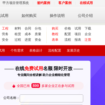
甲方项目管理系统
|
签约案例
|
客户案例
|
在线试用
线试用
如何购买
操作说明
公司介绍
工程
材料
合同
分包
购买
价格
试用
下载
劳务
租赁
成本
质量
教程
配置
项目
企业
安全
过程
进度
资金
表单
流程
报表
泛普
试用
个性需求
表格设计
流程配置
发展历史