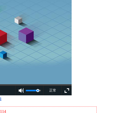
正常
频
114