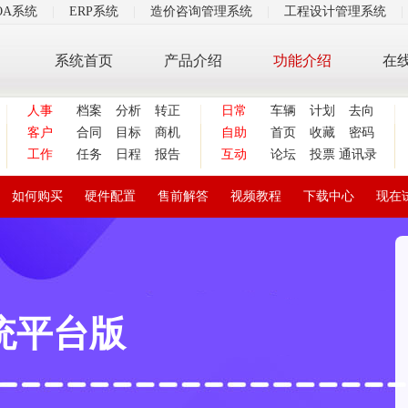
OA系统
|
ERP系统
|
造价咨询管理系统
|
工程设计管理系统
|
系统首页
产品介绍
功能介绍
在
人事
档案
分析
转正
日常
车辆
计划
去向
客户
合同
目标
商机
自助
首页
收藏
密码
工作
任务
日程
报告
互动
论坛
投票
通讯录
如何购买
硬件配置
售前解答
视频教程
下载中心
现在
统平台版