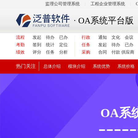
监理公司管理系统
|
工程企业管理系统
|
· OA系统平台版
流程
发起
待办
已办
行政
通知
文化
会议
考勤
签到
统计
定位
任务
发起
待办
已办
绩效
评分
任务
分析
采购
合同
付款
供应商
热门关注
总体介绍
模块介绍
系统优势
系统价格
OA系