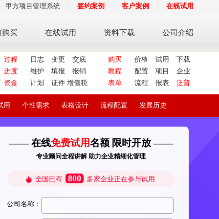
甲方项目管理系统
|
签约案例
|
客户案例
|
在线试用
何购买
在线试用
资料下载
公司介绍
过程
日志
变更
交底
购买
价格
试用
下载
进度
维护
填报
报销
教程
配置
项目
企业
资金
计划
证件
增值税
表单
流程
报表
泛普
试用
个性需求
表格设计
流程配置
发展历史