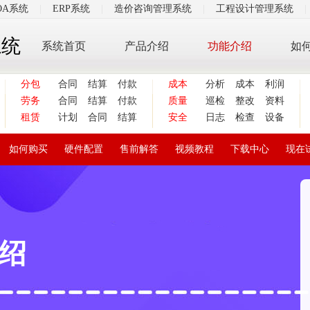
OA系统
|
ERP系统
|
造价咨询管理系统
|
工程设计管理系统
|
系统
系统首页
产品介绍
功能介绍
如
分包
合同
结算
付款
成本
分析
成本
利润
劳务
合同
结算
付款
质量
巡检
整改
资料
租赁
计划
合同
结算
安全
日志
检查
设备
如何购买
硬件配置
售前解答
视频教程
下载中心
现在
绍