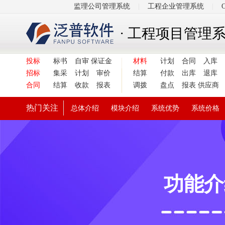
监理公司管理系统
|
工程企业管理系统
|
· 工程项目管理
投标
标书
自审
保证金
材料
计划
合同
入库
招标
集采
计划
审价
结算
付款
出库
退库
合同
结算
收款
报表
调拨
盘点
报表
供应商
热门关注
总体介绍
模块介绍
系统优势
系统价格
功能介