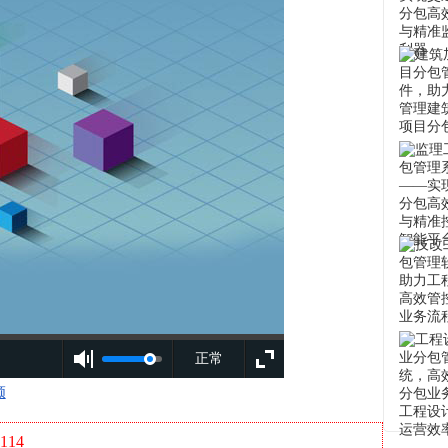
正常
频
114