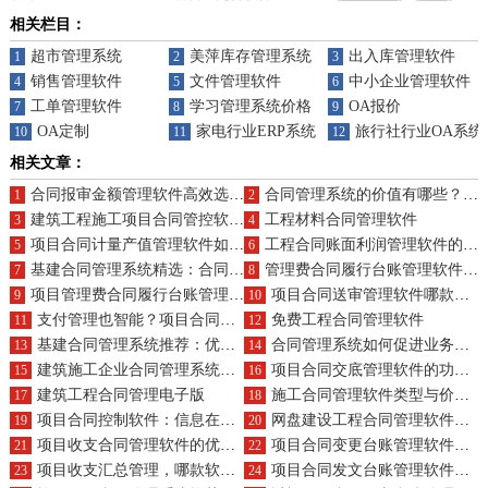
相关栏目：
超市管理系统
美萍库存管理系统
出入库管理软件
1
2
3
销售管理软件
文件管理软件
中小企业管理软件
4
5
6
工单管理软件
学习管理系统价格
OA报价
7
8
9
OA定制
家电行业ERP系统（OA）
旅行社行业OA系统
10
11
12
相关文章：
合同报审金额管理软件高效选择及预算？
合同管理系统的价值有哪些？品牌种类多吗？
1
2
建筑工程施工项目合同管控软件系统推荐
工程材料合同管理软件
3
4
项目合同计量产值管理软件如何助力企业？其好处有哪些？
工程合同账面利润管理软件的具体作用及好处是什么？
5
6
基建合同管理系统精选：合同管理更高效
管理费合同履行台账管理软件，是如何做到“台账清晰，管理无忧”的？它的技术特点又有哪些亮点？
7
8
项目管理费合同履行台账管理软件的优选与价格？
项目合同送审管理软件哪款实用且经济？开发预算？
9
10
支付管理也智能？项目合同支付软件的优缺点与技术革新亮点详解
免费工程合同管理软件
11
12
基建合同管理系统推荐：优化合同管理流程
合同管理系统如何促进业务与项目管理软件无缝集成？
13
14
建筑施工企业合同管理系统的核心优势在哪？
项目合同交底管理软件的功能及其对企业项目实施的好处有哪些？
15
16
建筑工程合同管理电子版
施工合同管理软件类型与价格概览
17
18
项目合同控制软件：信息在手，审批无忧，合同无懈，变更自如
网盘建设工程合同管理软件哪款佳?求购方案
19
20
项目收支合同管理软件的优缺点各有哪些？特点详解
项目合同变更台账管理软件的定义及其主要优势有哪些？
21
22
项目收支汇总管理，哪款软件用户口碑最佳？购买方式大公开
项目合同发文台账管理软件如何实现自动化？推荐哪些供应商？
23
24