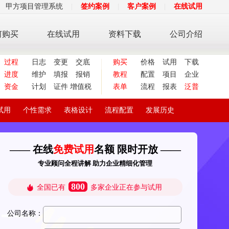
甲方项目管理系统
|
签约案例
|
客户案例
|
在线试用
何购买
在线试用
资料下载
公司介绍
过程
日志
变更
交底
购买
价格
试用
下载
进度
维护
填报
报销
教程
配置
项目
企业
资金
计划
证件
增值税
表单
流程
报表
泛普
试用
个性需求
表格设计
流程配置
发展历史