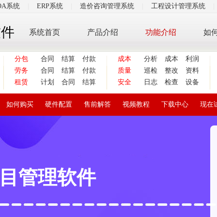
OA系统
|
ERP系统
|
造价咨询管理系统
|
工程设计管理系统
|
软件
系统首页
产品介绍
功能介绍
如
分包
合同
结算
付款
成本
分析
成本
利润
劳务
合同
结算
付款
质量
巡检
整改
资料
租赁
计划
合同
结算
安全
日志
检查
设备
如何购买
硬件配置
售前解答
视频教程
下载中心
现在
目管理软件