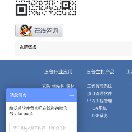
友情链接
泛普行业应用
泛普主打产品
工
安防
钢结构
园林
工程管理系统
机电
电子
市政
项目管理软件
请您留言
空调
建筑
土建
甲方工程管理
给泛普软件留言吧在线咨询微信
隧道
桥梁
路桥
OA系统
号：fanpurj1
通信
消防
弱电
ERP系统