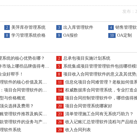
发布：20
美萍库存管理系统
出入库管理软件
销售管理软
2
3
4
学习管理系统价格
OA报价
OA定制
8
9
10
理系统的核心优势在哪？
总承包项目实施计划系统
2
上哪些品牌值得考虑？作用为何？
系统集成项目管理管理软件包括哪些模
5
企业好帮手！
项目收入合同管理软件的意义及其优势
8
心价值及其对企业的好处体现在哪里？
信息化项目合同难管理？老板如何借系统
11
件的优势何在？技术特点如何引领行业趋势？
权威数据库合同管理系统，专业打造企业高
14
型与价格概览
项目合同控制管理软件中，哪些值得推荐？作用是
17
顶尖选择及费用？
项目合同管理系统哪家好
20
管理软件推荐及购买方式
清单管理施工合同有无系统巧助力？
23
理软件的业务与产品无缝对接？
收入记账汇总管理软件流程与产品组合策略是怎
26
理软件系统
收入合同列表
29