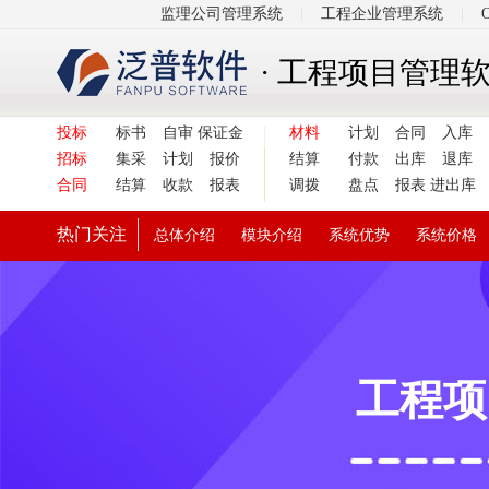
监理公司管理系统
|
工程企业管理系统
|
· 工程项目管理
投标
标书
自审
保证金
材料
计划
合同
入库
招标
集采
计划
报价
结算
付款
出库
退库
合同
结算
收款
报表
调拨
盘点
报表
进出库
热门关注
总体介绍
模块介绍
系统优势
系统价格
工程项