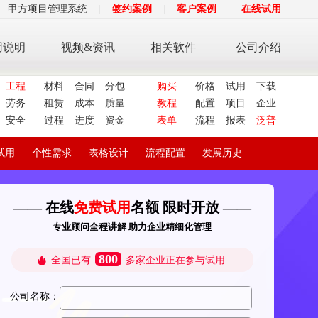
甲方项目管理系统
|
签约案例
|
客户案例
|
在线试用
用说明
视频&资讯
相关软件
公司介绍
工程
材料
合同
分包
购买
价格
试用
下载
劳务
租赁
成本
质量
教程
配置
项目
企业
安全
过程
进度
资金
表单
流程
报表
泛普
试用
个性需求
表格设计
流程配置
发展历史