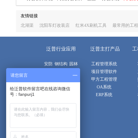
友情链接
北湖渠
沈阳车灯改装店
红米4X刷机工具
最常用的工
泛普行业应用
泛普主打产品
工
安防
钢结构
园林
工程管理系统
机电
电子
市政
项目管理软件
请您留言
空调
建筑
土建
甲方工程管理
隧道
桥梁
路桥
OA系统
给泛普软件留言吧在线咨询微信
号：fanpurj1
通信
消防
弱电
ERP系统