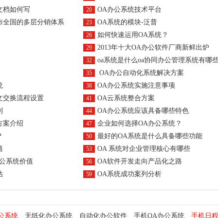
文档如何写
OA办公系统技术平台
20
布全国的多层分销体系
OA系统的模块-泛普
23
如何快速运用OA系统？
26
2013年十大OA办公软件厂商新鲜出炉
29
oa系统是什么oa协同办公管理系统有哪些功能
32
OA办公自动化系统解决方案
35
统
OA办公系统实施注意事项
38
文交换流程设置
OA云系统整合方案
41
列
OA办公系统应该具备哪些特色
44
方案介绍
企业如何选择OA办公系统？
47
？
最好的OA系统是什么具备哪些功能
50
值
OA 系统对企业管理核心有哪些
53
办公系统价值
OA软件开发走向产品化之路
56
估
OA系统成功案列分析
59
公系统
无纸化办公系统
自动化办公软件
手机OA办公系统
手机日