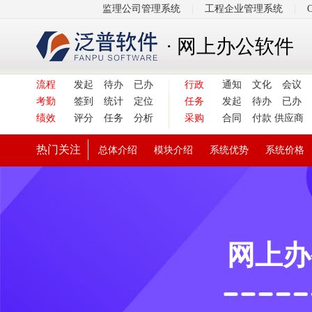
监理公司管理系统
|
工程企业管理系统
|
· 网上办公软件
流程
发起
待办
已办
行政
通知
文化
会议
考勤
签到
统计
定位
任务
发起
待办
已办
绩效
评分
任务
分析
采购
合同
付款
供应商
热门关注
总体介绍
模块介绍
系统优势
系统价格
网上办