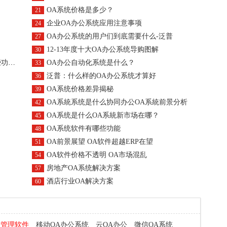
OA系统价格是多少？
21
企业OA办公系统应用注意事项
24
OA办公系统的用户们到底需要什么-泛普
27
12-13年度十大OA办公系统导购图解
30
模块
OA办公自动化系统是什么？
33
泛普：什么样的OA办公系统才算好
36
OA系统价格差异揭秘
39
OA系統系统是什么协同办公OA系統前景分析
42
OA系统是什么OA系統新市场在哪？
45
OA系统软件有哪些功能
48
OA前景展望 OA软件超越ERP在望
51
OA软件价格不透明 OA市场混乱
54
房地产OA系统解决方案
57
酒店行业OA解决方案
60
程管理软件
移动OA办公系统
云OA办公
微信OA系统