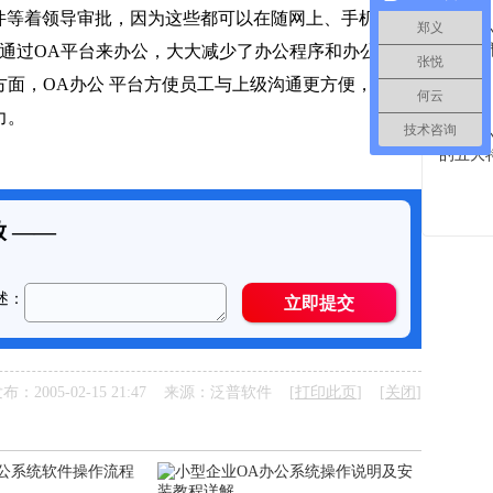
件等着领导审批，因为这些都可以在随网上、手机上进
郑义
 通过OA平台来办公，大大减少了办公程序和办公时
张悦
面，OA办公 平台方使员工与上级沟通更方便，信息
何云
力。
技术咨询
布：2005-02-15 21:47 来源：泛普软件 [
打印此页
] [
关闭
]