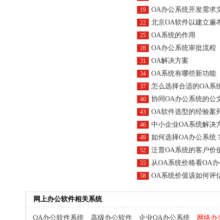
OA办公系统开发需求
19
北京OA软件以建立遍
22
OA系统的作用
25
OA办公系统审批流程
28
OA解决方案
31
OA系统有哪些新功能
34
怎么选择合适的OA系
37
协同OA办公系统的公
40
OA软件选型的经验案
43
中小企业OA系统解决
46
如何选择OA办公系统
49
泛普OA系统的客户价
52
从OA系统价格看OA
55
OA系统价值该如何评
58
网上办公软件相关系统
OA办公软件系统
高级办公软件
企业OA办公系统
网络办