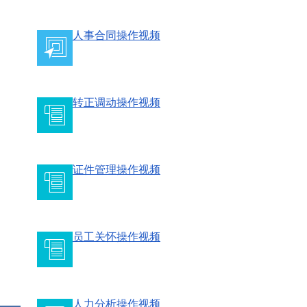
人事合同操作视频
转正调动操作视频
证件管理操作视频
员工关怀操作视频
人力分析操作视频