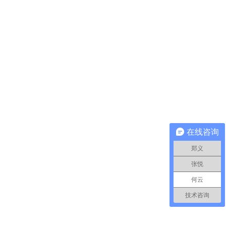
在线咨询
郑义
张悦
何云
技术咨询