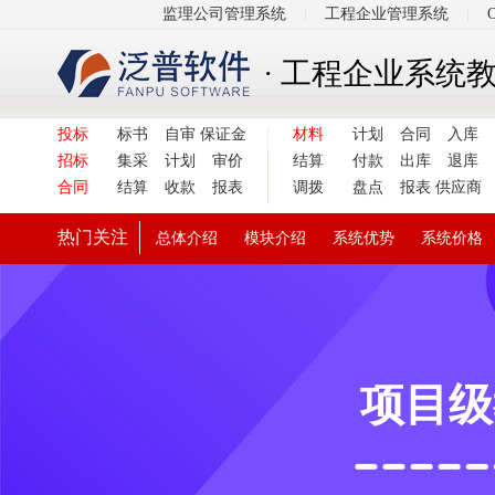
监理公司管理系统
|
工程企业管理系统
|
· 工程企业系统
投标
标书
自审
保证金
材料
计划
合同
入库
招标
集采
计划
审价
结算
付款
出库
退库
合同
结算
收款
报表
调拨
盘点
报表
供应商
热门关注
总体介绍
模块介绍
系统优势
系统价格
项目级