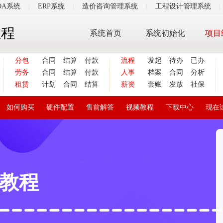
OA系统
|
ERP系统
|
造价咨询管理系统
|
工程设计管理系统
|
教程
系统首页
系统初始化
项目
分包
合同
结算
付款
流程
发起
待办
已办
劳务
合同
结算
付款
人事
档案
合同
分析
租赁
计划
合同
结算
薪资
套账
发放
社保
如何购买
硬件配置
售前解答
视频教程
下载中心
现在
教程