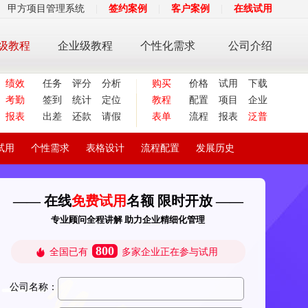
甲方项目管理系统
|
签约案例
|
客户案例
|
在线试用
级教程
企业级教程
个性化需求
公司介绍
绩效
任务
评分
分析
购买
价格
试用
下载
考勤
签到
统计
定位
教程
配置
项目
企业
报表
出差
还款
请假
表单
流程
报表
泛普
试用
个性需求
表格设计
流程配置
发展历史