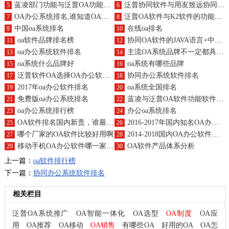
蓝凌部门功能与泛普OA功能的才艺大比拼
泛普协同软件与用友致远协同OA对比-知识模块
5
6
OA办公系统排名,谁知道OA办公软件厂商的排名？
泛普OA软件与K2软件的功能大比拼！
7
8
中国oa系统排名
在线oa排名
9
10
oa软件品牌排名榜
协同OA软件的JAVA语言+中间件+数据性数据库对比
11
12
oa办公系统软件排名
主流OA系统品牌不一定都具备高性价比的条件
13
14
oa系统什么品牌好
oa系统有哪些品牌
15
16
泛普软件OA选择OA办公软件需要看重“鞋合不合适只有脚知道”
协同办公系统软件排名
17
18
2017年oa办公软件排名
oa系统全国排名
19
20
免费版oa办公系统排名
蓝凌与泛普OA软件功能软件的比较
21
22
oa办公系统排行榜
办公oa系统排名
23
24
OA软件排名国内新贵，谁最好，品牌知名度最高呢？
2016-2017年国内知名OA办公系统排名、最好的公司何去何从
25
26
哪个厂家的OA软件比较好用啊
2014-2018国内OA办公软件系统对比及前景分析
27
28
移动手机OA办公软件哪一家公司最好呢
OA软件产品体系分析
29
30
上一篇：
oa软件排行榜
下一篇：
协同办公系统软件排名
相关栏目
泛普OA系统推广
OA智能一体化
OA选型
OA制度
OA应
用
OA推荐
OA移动
OA销售
有哪些OA
好用的OA
OA怎