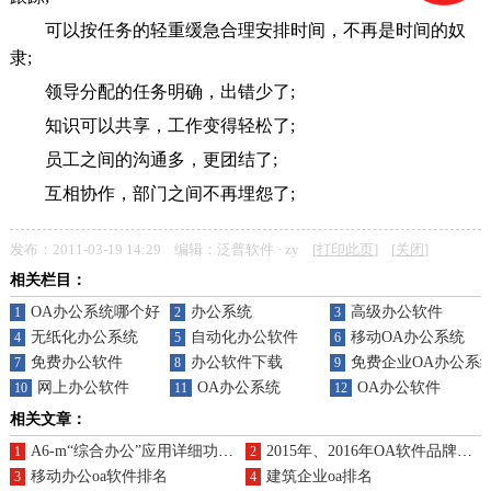
可以按任务的轻重缓急合理安排时间，不再是时间的奴
隶;
领导分配的任务明确，出错少了;
知识可以共享，工作变得轻松了;
员工之间的沟通多，更团结了;
互相协作，部门之间不再埋怨了;
发布：2011-03-19 14:29 编辑：泛普软件 · zy [
打印此页
] [
关闭
]
相关栏目：
OA办公系统哪个好
办公系统
高级办公软件
1
2
3
无纸化办公系统
自动化办公软件
移动OA办公系统
4
5
6
免费办公软件
办公软件下载
免费企业OA办公系
7
8
9
网上办公软件
OA办公系统
OA办公软件
10
11
12
相关文章：
A6-m“综合办公”应用详细功能对比
2015年、2016年OA软件品牌排名逐渐露出
1
2
移动办公oa软件排名
建筑企业oa排名
3
4