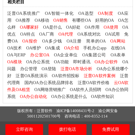
相关栏目
泛普OA系统推广
OA智能一体化
OA选型
OA制度
OA应
用
OA推荐
OA移动
OA销售
有哪些OA
好用的OA
OA怎
么样
OA哪家好
OA是什么
OA好处
OA作用
OA使用
OA
优点
OA特点
OA厂商
OA代理
OA系统对比
OA试用
免
费OA
OA报价
OA多少钱
OA注册
简单的OA
OA网站
OA技术
OA维护
OA集成
OA介绍
手机办公app
在线OA
OA与ERP
办公室OA
OA企业单位
OA集团公司
OA表单
OA模块
OA办公系统
OA功能
即时通讯
OA办公软件
OA
问题
办公管理
OA登陆
泛普OA市场分析
OA办公系统哪个
好
泛普OA系统演示
OA软件招投标
泛普OA软件案例
泛普
代理商
国内OA办公系统品牌排名
泛普OA软件价格
云OA软
件及OA租赁
OA网络营销推广
OA软件人员招聘
OA办公协同
系统
OA办公自动化
OA办公系统是什么
OA软件知识
版权所有：泛普软件
渝ICP备14008431号-2
渝公网安备
50011202501700号
咨询电话：400-8352-114
立即咨询
拨打电话
免费试用