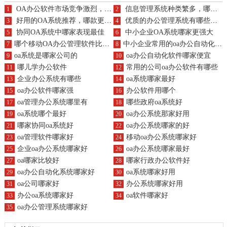
OA办公软件市场竞争激烈，哪家更强
信息管理系统种类繁多，哪种更适合
1
2
好用的OA系统推荐，哪款更出色
优质的办公管理系统有哪些选择
3
4
协同OA系统中哪家表现最佳
中小企业OA系统哪家更强大
5
6
哪个移动OA办公管理软件比较好用
中小企业常用的oa办公自动化软件系统哪家最好？最便宜
7
8
oa系统是哪家公司的
oa办公自动化软件哪家便宜
9
10
哪儿学办公软件
常用的公司oa办公软件有哪些
11
12
企业办公系统有哪些
oa系统哪家最好
13
14
oa办公软件哪家强
办公软件用哪个
15
16
oa管理办公系统哪里有
哪些政府oa系统好
17
18
oa系统哪个最好
oa办公系统那家好用
19
20
哪家协同oa系统好
oa办公系统哪家的好
21
22
oa管理软件哪家好
移动oa办公系统哪家好
23
24
企业oa办公系统哪家好
oa办公系统哪家最好
25
26
oa哪家比较好
哪家行政办公软件好
27
28
oa办公自动化系统哪家好
oa系统哪家好用
29
30
oa公司哪家好
办公系统哪家好用
31
32
办公oa系统哪家好
oa软件哪家好
33
34
oa办公管理系统哪家好
35