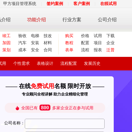
甲方项目管理系统
|
签约案例
|
客户案例
|
在线试用
品介绍
功能介绍
行业方案
公司介绍
竣工
验收
电梯
技改
购买
价格
试用
下载
加固
汽车
安装
材料
教程
配置
项目
企业
策划
成本
安全
合同
表单
流程
报表
泛普
试用
个性需求
表格设计
流程配置
发展历史