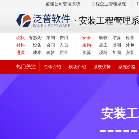
监理公司管理系统
|
工程企业管理系统
|
· 安装工程管理
现状
招投标
策划
费用
安全
验收
结算
检查
材料
设备
合同
人员
采购
施工
监测
外包
进度
成本
租赁
质量
预算
现场
加固
安装
热门关注
总体介绍
模块介绍
系统优势
系统价格
安装工