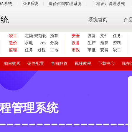
OA系统
|
ERP系统
|
造价咨询管理系统
|
工程设计管理系统
|
系统
系统首页
产
竣工
定额
规范化
预算
安全
设备
文件
任务
造价
水电
erp
分类
设备
生产
预算
资料
监理
任务
过程
工地
市政
审批
安装
竣工
如何购买
硬件配置
售前解答
视频教程
下载中心
现在
程管理系统