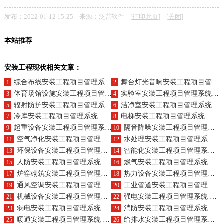
发布：2022-01-12 15:25 来源：泛普软件 [
打印此页
] [
关闭
]
本站推荐
安装工程现状相关文章：
综合布线安装工程项目管理系统 数据为基，分析助力成长
舞台灯光音响安装工程项目管理系统 深度解析，数据指引前行
1
2
体育场馆设施安装工程项目管理系统 数据赋能，洞察市场先机
实验室安装工程项目管理系统 数据导航，智慧决策无忧
3
4
辐射防护安装工程项目管理系统 洞悉数据，预见商业机遇
洁净室安装工程项目管理系统 数据驱动，优化业务布局
5
6
冷库安装工程项目管理系统 智慧分析，解锁数据价值
电梯安装工程项目管理系统 数据为眼，透视市场动向
7
8
起重设备安装工程项目管理系统 精准分析，数据引领决策
隔音降噪安装工程项目管理系统 数据深挖，洞察未来趋势
9
10
空气净化安装工程项目管理系统 让企业高效实现业务多元化
水处理安装工程项目管理系统 是企业稳健前行的内在动力
11
12
环保设备安装工程项目管理系统 让企业高效提升运营效率与质量
智能化安装工程项目管理系统 让企业轻松应对市场挑战
13
14
人防安装工程项目管理系统 助力企业高效提升品牌形象
燃气安装工程项目管理系统 让企业高效赢得行业地位
15
16
炉窑砌筑安装工程项目管理系统 助力企业实现可持续发展目标
热力设备安装工程项目管理系统 让企业高效提升风险应对能力
17
18
通风空调安装工程项目管理系统 让企业轻松实现成本控制
工业管道安装工程项目管理系统 助力企业高效提升服务质量
19
20
机械设备安装工程项目管理系统 让企业高效实现战略目标
强电安装工程项目管理系统 是企业持续创新的源泉
21
22
弱电安装工程项目管理系统 让企业高效提升团队协同能力
消防安装工程项目管理系统 让企业轻松驾驭市场机遇
23
24
暖通安装工程项目管理系统 助力企业高效提升创新能力
给排水安装工程项目管理系统 让企业高效赢得客户信赖
25
26