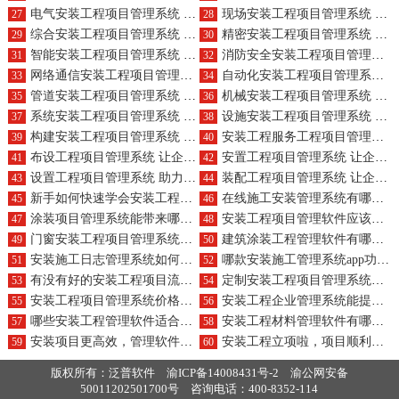
电气安装工程项目管理系统 助力企业实现规模扩张
现场安装工程项目管理系统 让企业高效提升决策效率
27
28
综合安装工程项目管理系统 让企业轻松实现盈利增长
精密安装工程项目管理系统 让企业高效创造无限可能
29
30
智能安装工程项目管理系统 是企业稳健发展的有力保障
消防安全安装工程项目管理系统 让企业高效把握市场脉搏
31
32
网络通信安装工程项目管理系统 让企业轻松应对市场变化
自动化安装工程项目管理系统 助力企业高效提升运营效率
33
34
管道安装工程项目管理系统 让企业高效赢得市场认可
机械安装工程项目管理系统 助力企业实现快速增长
35
36
系统安装工程项目管理系统 让企业高效应对各种挑战
设施安装工程项目管理系统 让企业稳健驶向成功彼岸
37
38
构建安装工程项目管理系统 助力企业高效打造卓越品牌
安装工程服务工程项目管理系统 让企业高效创造辉煌成就
39
40
布设工程项目管理系统 让企业轻松实现跨越式发展
安置工程项目管理系统 让企业高效驾驭变革浪潮
41
42
设置工程项目管理系统 助力企业迈向国际化征程
装配工程项目管理系统 让企业高效提升综合竞争力
43
44
新手如何快速学会安装工程项目管理系统？
在线施工安装管理系统有哪些便捷之处？
45
46
涂装项目管理系统能带来哪些管理提升？
安装工程项目管理软件应该如何安装配置？
47
48
门窗安装工程项目管理系统哪个更实用？
建筑涂装工程管理软件有哪些必备功能？
49
50
安装施工日志管理系统如何帮助记录工作？
哪款安装施工管理系统app功能最全面？
51
52
有没有好的安装工程项目流程管理系统？
定制安装工程项目管理系统方案需注意什么？
53
54
安装工程项目管理系统价格大概是多少？
安装工程企业管理系统能提高哪些效率？
55
56
哪些安装工程管理软件适合项目管理使用？
安装工程材料管理软件有哪些好用的推荐？
57
58
安装项目更高效，管理软件来助力! 风险降低，成功在望
安装工程立项啦，项目顺利全靠它，笑看安装风云起，轻松搞定不用怕
59
60
版权所有：泛普软件
渝ICP备14008431号-2
渝公网安备
50011202501700号
咨询电话：400-8352-114