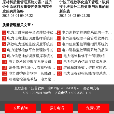
原材料质量管理系统方案：提升
宁波工程数字化施工管理：以科
企业原材料质量管控效率与精准
技手段提升工程效率与质量的创
度的实用策略
新实践
2025-08-04 09:07:22
2025-08-03 09:22:28
质量管理相关文章：
电力运维检修平台管理软件如何构建业务架构与产品？
电力巡检监控调度系统的一体化业务与特色功能？
1
2
电力信息通信调度指挥系统的一体化业务与产品组合？
电力运维检修平台管理软件的优选及价格？
3
4
高效电力巡检监控调度系统的预算范围？
电力信息通信调度指挥系统的开发成本预估？
5
6
电力运维检修平台管理软件的自动化功能及供应商有哪些？
电力巡检监控调度系统的品牌推荐及作用阐述？
7
8
电力信息通信调度指挥系统的主流品牌及核心作用？
电力运维检修平台管理软件的服务及带来的好处有哪些？
9
10
电力巡检监控调度系统提供哪些服务？好处是什么？
电力信息通信调度指挥系统的核心及带来的好处有哪些？
11
12
设备管理精细化，数据报表准确化，故障监控智能化：电力巡检监控调度系统，全面助力电力安全
维修精准高效，进度实时透明，故障防患于未然，备件快速响应：电力维护管理系统
13
14
电力维护保养软件：智能设备管理，精准维护计划，高效任务执行，实时进度追踪
电力设备巡检智能管控系统，执行管理严丝合缝！故障预警及时准确，数据管理智能分析
15
16
引领巡检运维革新，电力巡检系统实现任务高效、路径优化、工单智能、报告精准
17
版权所有：泛普软件
渝ICP备14008431号-2
渝公网安备
50011202501700号
咨询电话：400-8352-114
立即咨询
拨打电话
免费试用