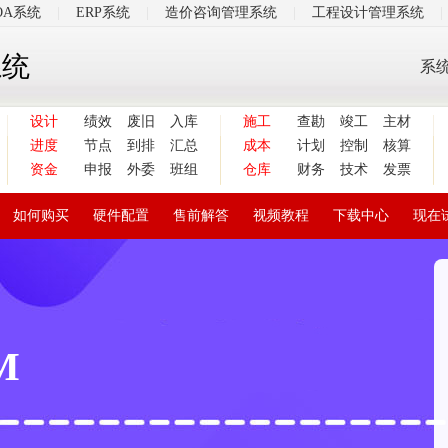
OA系统
|
ERP系统
|
造价咨询管理系统
|
工程设计管理系统
|
系统
系
设计
绩效
废旧
入库
施工
查勘
竣工
主材
进度
节点
到排
汇总
成本
计划
控制
核算
资金
申报
外委
班组
仓库
财务
技术
发票
如何购买
硬件配置
售前解答
视频教程
下载中心
现在
M