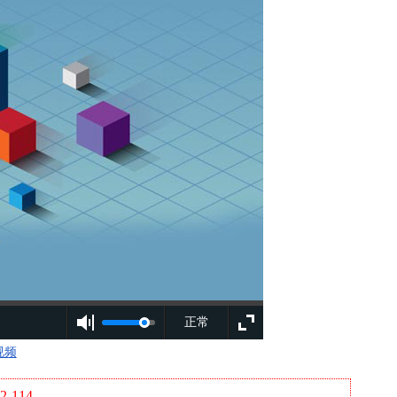
正常
视频
-114