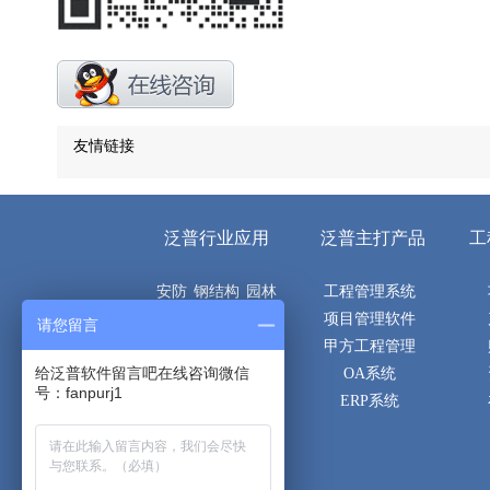
友情链接
泛普行业应用
泛普主打产品
工
安防
钢结构
园林
工程管理系统
机电
电子
市政
项目管理软件
请您留言
空调
建筑
土建
甲方工程管理
给泛普软件留言吧在线咨询微信
隧道
桥梁
路桥
OA系统
号：fanpurj1
通信
消防
弱电
ERP系统