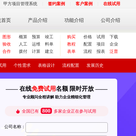
甲方项目管理系统
|
签约案例
|
客户案例
|
在线试用
统首页
产品介绍
功能介绍
公司介绍
图形
概算
预算
竣工
购买
价格
试用
下载
验收
人工
运维
料单
教程
配置
项目
企业
合作
拨付
计算
建立
表单
流程
报表
泛普
试用
个性需求
表格设计
流程配置
发展历史