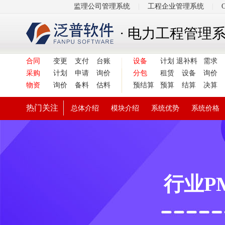
监理公司管理系统
|
工程企业管理系统
|
· 电力工程管理
合同
变更
支付
台账
设备
计划
退补料
需求
采购
计划
申请
询价
分包
租赁
设备
询价
物资
询价
备料
估料
预结算
预算
结算
决算
热门关注
总体介绍
模块介绍
系统优势
系统价格
行业P