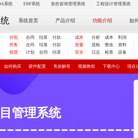
OA系统
|
ERP系统
|
造价咨询管理系统
|
工程设计管理系统
|
系统
系统首页
产品介绍
功能介绍
如
分包
合同
结算
付款
成本
分析
成本
利润
劳务
合同
结算
付款
质量
巡检
整改
资料
租赁
计划
合同
结算
安全
日志
检查
设备
如何购买
硬件配置
售前解答
视频教程
下载中心
现在
目管理系统