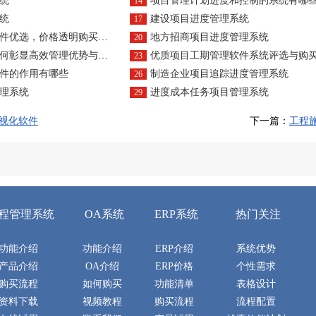
统
项目管理计划进度和控制的系统有哪
14
统
建设项目进度管理系统
17
优选，价格透明购买无忧
地方招商项目进度管理系统
20
高效管理优势与独特功能特点？
优质项目工期管理软件系统评选与购
23
件的作用有哪些
制造企业项目追踪进度管理系统
26
理系统
进度成本任务项目管理系统
29
视化软件
下一篇：
工程
程管理系统
OA系统
ERP系统
热门关注
功能介绍
功能介绍
ERP介绍
系统优势
产品介绍
OA介绍
ERP价格
个性需求
购买流程
如何购买
功能清单
表格设计
资料下载
视频教程
购买流程
流程配置