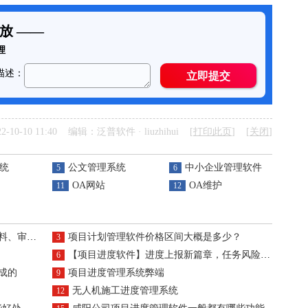
-10-10 11:40 编辑：泛普软件 · liuzhihui [
打印此页
] [
关闭
]
统
公文管理系统
中小企业管理软件
5
6
OA网站
OA维护
11
12
式高效管理
项目计划管理软件价格区间大概是多少？
3
【项目进度软件】进度上报新篇章，任务风险全透明，文档管理更高效
6
成的
项目进度管理系统弊端
9
无人机施工进度管理系统
12