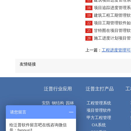
建筑项目进度管理系
13
项目追踪进度管理系
16
建筑工程工期管理软件
19
项目工期管理软件如何彰显
22
甘特图在项目管理软
25
施工进度计划项目管
28
上一篇：
工程进度管理可
友情链接
泛普行业应用
泛普主打产品
工
安防
钢结构
园林
工程管理系统
机电
电子
市政
项目管理软件
请您留言
空调
建筑
土建
甲方工程管理
给泛普软件留言吧在线咨询微信
隧道
桥梁
路桥
OA系统
号：fanpurj1