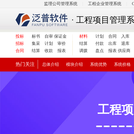
监理公司管理系统
|
工程企业管理系统
|
· 工程项目管理
投标
标书
自审
保证金
材料
计划
合同
入库
招标
集采
计划
审价
结算
付款
出库
退库
合同
结算
收款
报表
调拨
盘点
报表
供应商
热门关注
总体介绍
模块介绍
系统优势
系统价格
工程项