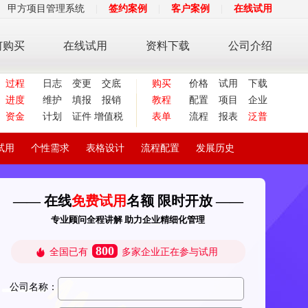
甲方项目管理系统
|
签约案例
|
客户案例
|
在线试用
何购买
在线试用
资料下载
公司介绍
过程
日志
变更
交底
购买
价格
试用
下载
进度
维护
填报
报销
教程
配置
项目
企业
资金
计划
证件
增值税
表单
流程
报表
泛普
试用
个性需求
表格设计
流程配置
发展历史