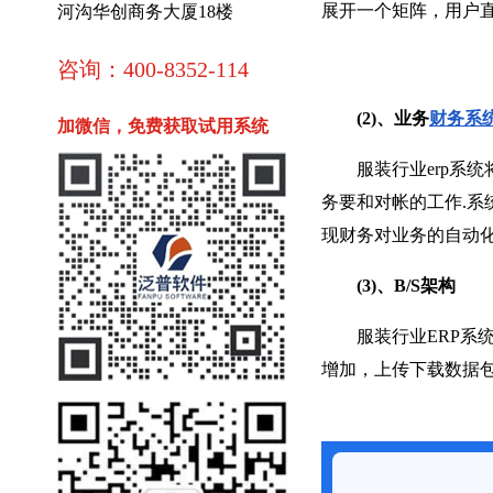
展开一个矩阵，用户直
河沟华创商务大厦18楼
咨询：400-8352-114
(2)、业务
财务系
加微信，免费获取试用系统
服装行业erp系统
务要和对帐的工作.
现财务对业务的自动化
(3)、B/S架构
服装行业ERР系统
增加，上传下载数据