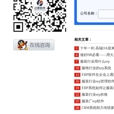
相关文章：
十年一剑 高端OA迎
1
做好HR必看——用
4
服装行业用什么erp
7
服饰行业的erp系统
10
ERP软件在企业上
13
服装行业erp管理软
16
ERP系统如何让服
19
服装行业erp价格
22
服装厂erp软件
25
CRM系统助力传统
28