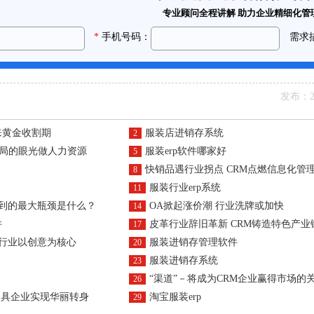
发布：20
来黄金收割期
服装店进销存系统
2
大局的眼光做人力资源
服装erp软件哪家好
5
快销品遇行业拐点 CRM点燃信息化管
8
服装行业erp系统
11
遇到的最大瓶颈是什么？
OA掀起涨价潮 行业洗牌或加快
14
件
皮革行业辞旧革新 CRM铸造特色产业
17
装行业以创意为核心
服装进销存管理软件
20
服装进销存系统
23
“渠道”－将成为CRM企业赢得市场的
26
家具企业实现华丽转身
淘宝服装erp
29