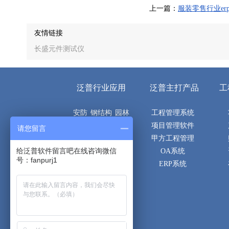
上一篇：
服装零售行业er
友情链接
长盛元件测试仪
泛普行业应用
泛普主打产品
工
安防
钢结构
园林
工程管理系统
机电
电子
市政
项目管理软件
请您留言
空调
建筑
土建
甲方工程管理
给泛普软件留言吧在线咨询微信
隧道
桥梁
路桥
OA系统
号：fanpurj1
通信
消防
弱电
ERP系统