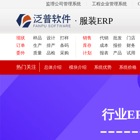
监理公司管理系统
|
工程企业管理系统
|
· 服装ERP
现状
样品
设计
打样
销售
代销
批发
门店
订单
生产
排产
条码
库存
成本
报价
财务
委外
质量
品检
采购
计划
报表
产品
试用
热门关注
总体介绍
模块介绍
系统优势
系统价格
行业E