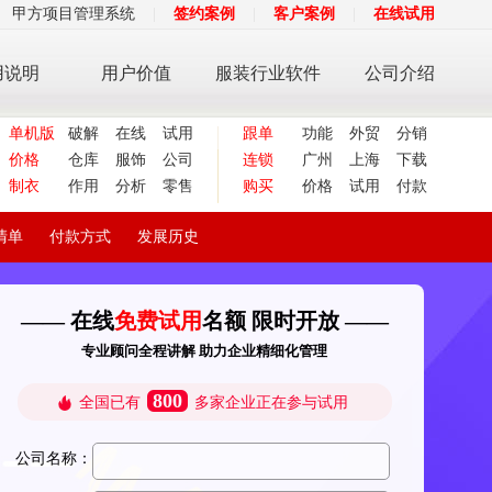
甲方项目管理系统
|
签约案例
|
客户案例
|
在线试用
用说明
用户价值
服装行业软件
公司介绍
单机版
破解
在线
试用
跟单
功能
外贸
分销
价格
仓库
服饰
公司
连锁
广州
上海
下载
制衣
作用
分析
零售
购买
价格
试用
付款
清单
付款方式
发展历史