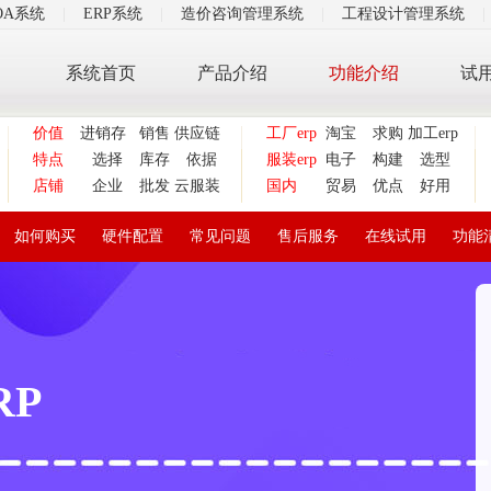
OA系统
|
ERP系统
|
造价咨询管理系统
|
工程设计管理系统
|
系统首页
产品介绍
功能介绍
试
价值
进销存
销售
供应链
工厂erp
淘宝
求购
加工erp
特点
选择
库存
依据
服装erp
电子
构建
选型
店铺
企业
批发
云服装
国内
贸易
优点
好用
如何购买
硬件配置
常见问题
售后服务
在线试用
功能
RP