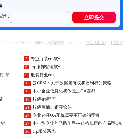
21-02-23 15:39 编辑：泛普软件 · xiaona [
打印此页
] [
关闭
]
专业服装erp软件
3
erp服饰管理软件
6
理引擎
服装行业erp
9
云CRM：关于数据拥有权和控制权的策略
12
中小企业信息化初体验之OA选型
15
链
服装erp程序
18
服装店铺进销存软件
21
企业选择OA系统需要更正确的理解
24
关键
中小型企业的马路杀手---价格低廉的产品型OA
27
erp服装系统
30