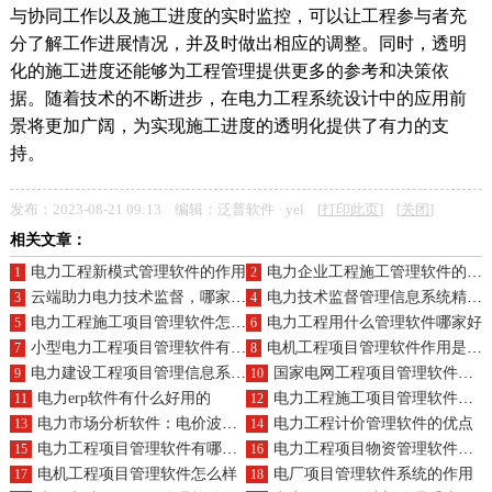
与协同工作以及施工进度的实时监控，可以让工程参与者充
分了解工作进展情况，并及时做出相应的调整。同时，透明
化的施工进度还能够为工程管理提供更多的参考和决策依
据。随着技术的不断进步，在电力工程系统设计中的应用前
景将更加广阔，为实现施工进度的透明化提供了有力的支
持。
发布：2023-08-21 09:13 编辑：泛普软件 · yel [
打印此页
] [
关闭
]
相关文章：
电力工程新模式管理软件的作用
电力企业工程施工管理软件的好处
1
2
云端助力电力技术监督，哪家系统更出色？价格合理购买无忧
电力技术监督管理信息系统精选，提升效率就选它！价格透明购买易
3
4
电力工程施工项目管理软件怎么样
电力工程用什么管理软件哪家好
5
6
小型电力工程项目管理软件有哪些好处
电机工程项目管理软件作用是什么
7
8
电力建设工程项目管理信息系统有哪些核心功能
国家电网工程项目管理软件有哪些功能
9
10
电力erp软件有什么好用的
电力工程施工项目管理软件的优点
11
12
电力市场分析软件：电价波动，市场变幻，交易复杂，风险难测，别担心，我们一键搞定
电力工程计价管理软件的优点
13
14
电力工程项目管理软件有哪些功能
电力工程项目物资管理软件的优点
15
16
电机工程项目管理软件怎么样
电厂项目管理软件系统的作用
17
18