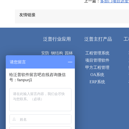
上一篇：
多部门项目进度
友情链接
泛普行业应用
泛普主打产品
工
安防
钢结构
园林
工程管理系统
机电
电子
市政
项目管理软件
请您留言
空调
建筑
土建
甲方工程管理
给泛普软件留言吧在线咨询微信
隧道
桥梁
路桥
OA系统
号：fanpurj1
通信
消防
弱电
ERP系统