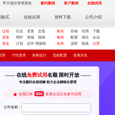
甲方项目管理系统
|
签约案例
|
客户案例
|
在线试用
何购买
在线试用
资料下载
公司介绍
过程
日志
变更
交底
购买
价格
试用
下载
进度
维护
填报
报销
教程
配置
项目
企业
资金
计划
证件
增值税
表单
流程
报表
泛普
试用
个性需求
表格设计
流程配置
发展历史