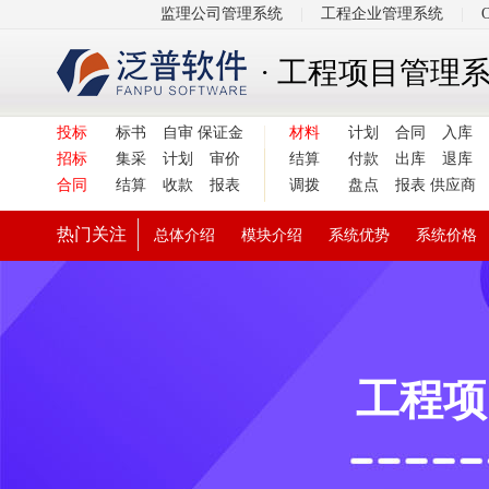
监理公司管理系统
|
工程企业管理系统
|
· 工程项目管理
投标
标书
自审
保证金
材料
计划
合同
入库
招标
集采
计划
审价
结算
付款
出库
退库
合同
结算
收款
报表
调拨
盘点
报表
供应商
热门关注
总体介绍
模块介绍
系统优势
系统价格
工程项