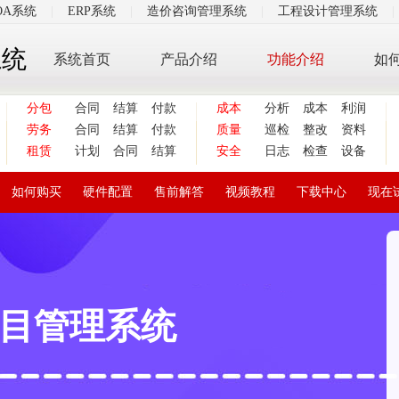
OA系统
|
ERP系统
|
造价咨询管理系统
|
工程设计管理系统
|
系统
系统首页
产品介绍
功能介绍
如
分包
合同
结算
付款
成本
分析
成本
利润
劳务
合同
结算
付款
质量
巡检
整改
资料
租赁
计划
合同
结算
安全
日志
检查
设备
如何购买
硬件配置
售前解答
视频教程
下载中心
现在
目管理系统