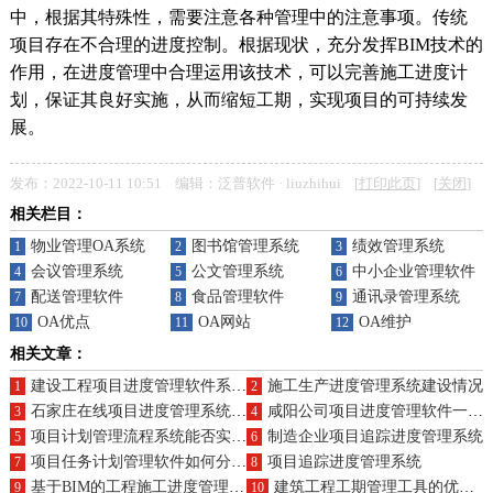
中，根据其特殊性，需要注意各种管理中的注意事项。传统
项目存在不合理的进度控制。根据现状，充分发挥BIM技术的
作用，在进度管理中合理运用该技术，可以完善施工进度计
划，保证其良好实施，从而缩短工期，实现项目的可持续发
展。
发布：2022-10-11 10:51 编辑：泛普软件 · liuzhihui [
打印此页
] [
关闭
]
相关栏目：
物业管理OA系统
图书馆管理系统
绩效管理系统
1
2
3
会议管理系统
公文管理系统
中小企业管理软件
4
5
6
配送管理软件
食品管理软件
通讯录管理系统
7
8
9
OA优点
OA网站
OA维护
10
11
12
相关文章：
建设工程项目进度管理软件系统哪家好
施工生产进度管理系统建设情况
1
2
石家庄在线项目进度管理系统优点
咸阳公司项目进度管理软件一般都有哪些功能
3
4
项目计划管理流程系统能否实现自动化监控？
制造企业项目追踪进度管理系统
5
6
项目任务计划管理软件如何分配任务？
项目追踪进度管理系统
7
8
基于BIM的工程施工进度管理系统
建筑工程工期管理工具的优势亮点及定制化特性概览?
9
10