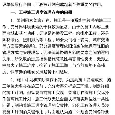
设单位履行合同，工程按计划完成起着至关重要的作用。
一、工程施工进度管理存在的问题
1、限制因素普遍存在。施工是一项系统性较强的施工工
作，受外界环境要素的干扰较为显著。由于的施工内容主要
面向城市基本功能，无论是路桥梁工程、给排水工程，还是
园林绿化、照明排污等工程，均会受到地下管网、城市交通
等方面要素的影响。部分进度管理依旧沿袭传统保守陈旧的
管理方式与管理理念，无法统筹协调各影响要素之间的逻辑
关系，所采取的进度控制措施随意性与盲目性突出，无形之
中放大了施工难度，拖延了施工工期，与当前形势下高强
度、快节奏的建设发展趋势不相适应。
2、施工计划和实际操作不符。为提高施工管理成效，施
工单位大多会在施工前，充分考察分析施工环境，制定详细
的施工计划。但纵观当前施工实践，普遍存在着施工实际操
作偏离施工计划，施工计划无法全面执行落实到位这一共性
问题，制约着施工进度管理的实效性。部分工程管理人员漠
视施工计划的关键作用，片面地认为施工计划会受到各种要