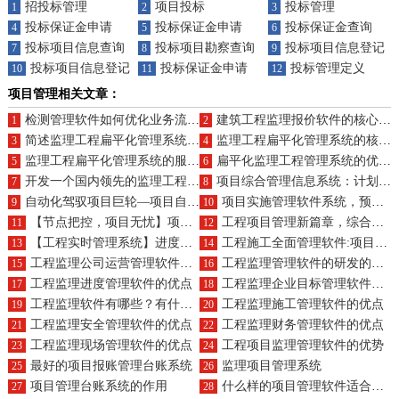
招投标管理
项目投标
投标管理
1
2
3
投标保证金申请
投标保证金申请
投标保证金查询
4
5
6
投标项目信息查询
投标项目勘察查询
投标项目信息登记
7
8
9
投标项目信息登记
投标保证金申请
投标管理定义
10
11
12
项目管理相关文章：
检测管理软件如何优化业务流程及产品组合？
建筑工程监理报价软件的核心业务与产品特色何在？
1
2
简述监理工程扁平化管理系统的业务逻辑及产品结构特色
监理工程扁平化管理系统的核心功能有哪些？作用为何重要？
3
4
监理工程扁平化管理系统的服务内容是什么？其优势好处体现在哪里？
扁平化监理工程管理系统的优劣评估及特征概览
5
6
开发一个国内领先的监理工程扁平化管理系统的大致成本是多少？
项目综合管理信息系统：计划精准无误，进度飞速前行，成本一降再降，合同安全无忧
7
8
自动化驾驭项目巨轮—项目自动化管理系统，资源、进度、设备、风险，全程无忧
项目实施管理软件系统，预算、计划、采购、合同，全程无忧管理
9
10
【节点把控，项目无忧】项目节点管理软件：计划、进度、资源、文档一站式管理
工程项目管理新篇章，综合软件助力项目规划精准、进度高效、质量卓越、成本优化
11
12
【工程实时管理系统】进度实时更新，监控无死角，人员管理精细到位，考勤记录准确无误
工程施工全面管理软件:项目立项、合同管理、进度质量一站式服务
13
14
工程监理公司运营管理软件的优点
工程监理管理软件的研发的优点
15
16
工程监理进度管理软件的优点
工程监理企业目标管理软件的优点
17
18
工程监理软件有哪些？有什么优点？
工程监理施工管理软件的优点
19
20
工程监理安全管理软件的优点
工程监理财务管理软件的优点
21
22
工程监理现场管理软件的优点
工程项目监理管理软件的优势
23
24
最好的项目报账管理台账系统
监理项目管理系统
25
26
项目管理台账系统的作用
什么样的项目管理软件适合设计公司？
27
28