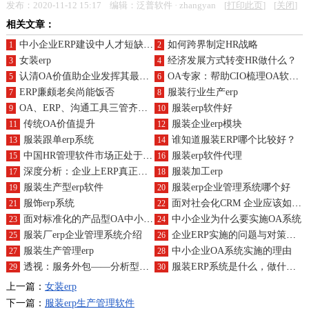
发布：2020-11-12 15:17 编辑：泛普软件 · zhangyan [
打印此页
] [
关闭
]
相关文章：
中小企业ERP建设中人才短缺问题探讨
如何跨界制定HR战略
1
2
女装erp
经济发展方式转变HR做什么？
3
4
认清OA价值助企业发挥其最大作用
OA专家：帮助CIO梳理OA软件主要功能
5
6
ERP廉颇老矣尚能饭否
服装行业生产erp
7
8
OA、ERP、沟通工具三管齐下助推企业信息化建设
服装erp软件好
9
10
传统OA价值提升
服装企业erp模块
11
12
服装跟单erp系统
谁知道服装ERP哪个比较好？
13
14
中国HR管理软件市场正处于快速成长阶段
服装erp软件代理
15
16
深度分析：企业上ERP真正价值是什么
服装加工erp
17
18
服装生产型erp软件
服装erp企业管理系统哪个好
19
20
服饰erp系统
面对社会化CRM 企业应该如何选择？
21
22
面对标准化的产品型OA中小企业还将“上下而求索”吗？
中小企业为什么要实施OA系统
23
24
服装厂erp企业管理系统介绍
企业ERP实施的问题与对策研究
25
26
服装生产管理erp
中小企业OA系统实施的理由
27
28
透视：服务外包——分析型CRM的理想选择
服装ERP系统是什么，做什么用的？
29
30
上一篇：
女装erp
下一篇：
服装erp生产管理软件