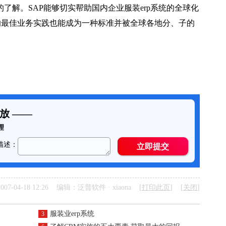
了解。SAP能够切实帮助国内企业服装erp系统的全球化
的最佳业务实践也能成为一种标准并被全球各地分、子的
07-04-18 12:26 编辑：泛普软件 · xiaona [
打印此页
] [
关闭
]
服装业erp系统
3