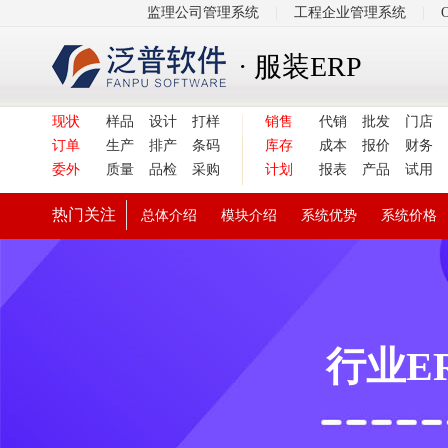
监理公司管理系统
|
工程企业管理系统
|
· 服装ERP
现状
样品
设计
打样
销售
代销
批发
门店
订单
生产
排产
条码
库存
成本
报价
财务
委外
质量
品检
采购
计划
报表
产品
试用
热门关注
总体介绍
模块介绍
系统优势
系统价格
行业E