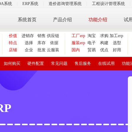
OA系统
|
ERP系统
|
造价咨询管理系统
|
工程设计管理系统
|
系统首页
产品介绍
功能介绍
试
价值
进销存
销售
供应链
工厂erp
淘宝
求购
加工erp
特点
选择
库存
依据
服装erp
电子
构建
选型
店铺
企业
批发
云服装
国内
贸易
优点
好用
如何购买
硬件配置
常见问题
售后服务
在线试用
功能
RP