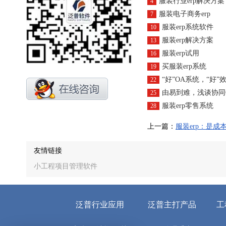
服装行业erp解决方案
4
服装电子商务erp
7
服装erp系统软件
10
服装erp解决方案
13
服装erp试用
16
买服装erp系统
19
“好”OA系统，“好”
22
由易到难，浅谈协同
25
服装erp零售系统
28
上一篇：
服装erp：是
友情链接
小工程项目管理软件
泛普行业应用
泛普主打产品
工