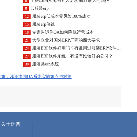
了解CRM实施的五大要素 获取最大的回报
6
云服装erp
9
服装erp低成本零风险100%成功
12
服装erp价钱
15
专家告诉你OA如何降低运营成本
18
大型企业对国外ERP厂商的四大要求
21
服装ERP软件好用吗？有谁用过服装ERP软件能介绍下吗？
24
服装ERP软件系统，有没有比较好的公司？
27
服装类erp系统
30
到难，浅谈协同OA系统实施难点与对策
关于泛普