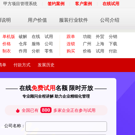
甲方项目管理系统
|
签约案例
|
客户案例
|
在线试用
用说明
用户价值
服装行业软件
公司介绍
单机版
破解
在线
试用
跟单
功能
外贸
分销
价格
仓库
服饰
公司
连锁
广州
上海
下载
制衣
作用
分析
零售
购买
价格
试用
付款
清单
付款方式
发展历史