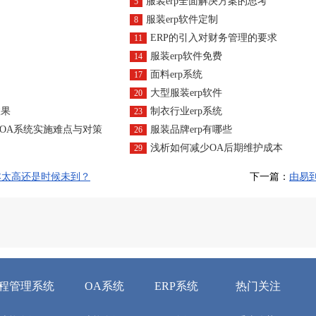
服装erp全面解决方案的思考
5
服装erp软件定制
8
ERP的引入对财务管理的要求
11
服装erp软件免费
14
面料erp系统
17
大型服装erp软件
20
效果
制衣行业erp系统
23
OA系统实施难点与对策
服装品牌erp有哪些
26
浅析如何减少OA后期维护成本
29
成本太高还是时候未到？
下一篇：
由易
程管理系统
OA系统
ERP系统
热门关注