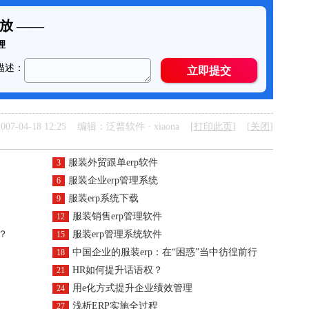
07-04-18 12:25 编辑：泛普软件 · xiaona [
打印此页
] [
关闭
]
服装外贸跟单erp软件
3
服装企业erp管理系统
6
服装erp系统下载
9
服装销售erp管理软件
12
？
服装erp管理系统软件
15
中国企业的服装erp：在“困惑”当中彷徨前行
18
HR如何提升话语权？
21
用e化方式提升企业绩效管理
24
浅析ERP实施全过程
27