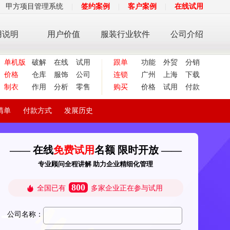
甲方项目管理系统
|
签约案例
|
客户案例
|
在线试用
用说明
用户价值
服装行业软件
公司介绍
单机版
破解
在线
试用
跟单
功能
外贸
分销
价格
仓库
服饰
公司
连锁
广州
上海
下载
制衣
作用
分析
零售
购买
价格
试用
付款
清单
付款方式
发展历史