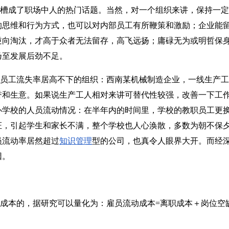
成了职场中人的热门话题。当然，对一个组织来讲，保持一定
的思维和行为方式，也可以对内部员工有所鞭策和激励；企业能
逆向淘汰，才高于众者无法留存，高飞远扬；庸碌无为或明哲保
乃至发展后劲不足。
工流失率居高不下的组织：西南某机械制造企业，一线生产工
誉和生意。如果说生产工人相对来讲可替代性较强，改善一下工
学校的人员流动情况：在半年内的时间里，学校的教职员工更换
证，引起学生和家长不满，整个学校也人心涣散，多数为朝不保
员流动率居然超过
知识管理
型的公司，也真令人眼界大开。而经
因。
本的，据研究可以量化为：雇员流动成本=离职成本＋岗位空缺