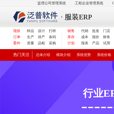
监理公司管理系统
|
工程企业管理系统
|
· 服装ERP
现状
样品
设计
打样
销售
代销
批发
门店
订单
生产
排产
条码
库存
成本
报价
财务
委外
质量
品检
采购
计划
报表
产品
试用
热门关注
总体介绍
模块介绍
系统优势
系统价格
行业E