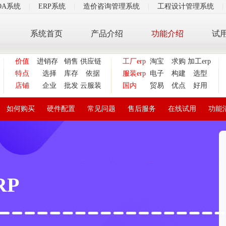
OA系统
|
ERP系统
|
造价咨询管理系统
|
工程设计管理系统
|
系统首页
产品介绍
功能介绍
试
价值
进销存
销售
供应链
工厂erp
淘宝
求购
加工erp
特点
选择
库存
依据
服装erp
电子
构建
选型
店铺
企业
批发
云服装
国内
贸易
优点
好用
如何购买
硬件配置
常见问题
售后服务
在线试用
功能
RP