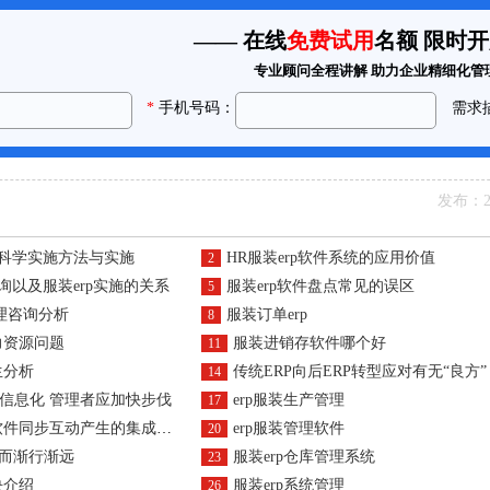
发布：20
件科学实施方法与实施
HR服装erp软件系统的应用价值
2
询以及服装erp实施的关系
服装erp软件盘点常见的误区
5
理咨询分析
服装订单erp
8
力资源问题
服装进销存软件哪个好
11
生分析
传统ERP向后ERP转型应对有无“良方”
14
信息化 管理者应加快步伐
erp服装生产管理
17
同步互动产生的集成协同性分析
erp服装管理软件
20
目而渐行渐远
服装erp仓库管理系统
23
块介绍
服装erp系统管理
26