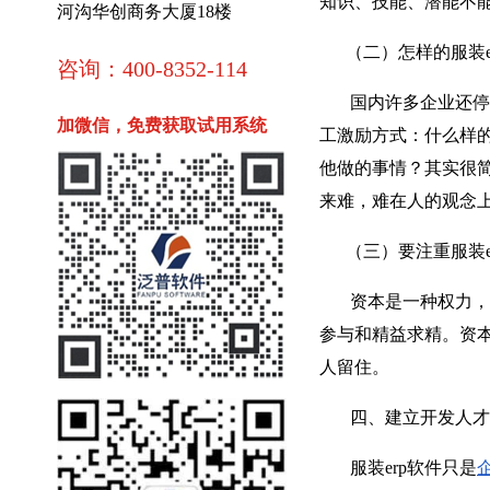
知识、技能、潜能不能
河沟华创商务大厦18楼
（二）怎样的服装e
咨询：400-8352-114
国内许多企业还停留
加微信，免费获取试用系统
工激励方式：什么样
他做的事情？其实很
来难，难在人的观念
（三）要注重服装e
资本是一种权力，可
参与和精益求精。资
人留住。
四、建立开发人才的
服装erp软件只是