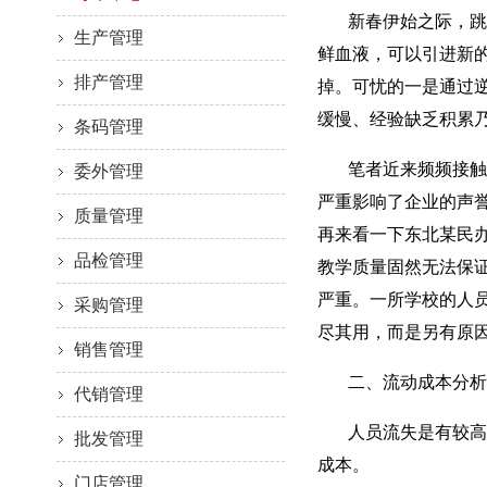
新春伊始之际，跳槽
生产管理
鲜血液，可以引进新
排产管理
掉。可忧的一是通过
缓慢、经验缺乏积累
条码管理
笔者近来频频接触员
委外管理
严重影响了企业的声
质量管理
再来看一下东北某民办
品检管理
教学质量固然无法保
严重。一所学校的人
采购管理
尽其用，而是另有原
销售管理
二、流动成本分析
代销管理
人员流失是有较高成
批发管理
成本。
门店管理