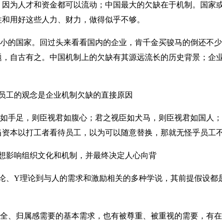
，因为人才和资金都可以流动；中国最大的欠缺在于机制。国家
住和用好这些人力、财力，做得似乎不够。
的国家。回过头来看看国内的企业，肯千金买骏马的倒还不少
题，自古有之。中国机制上的欠缺有其源远流长的历史背景；企
工的观念是企业机制欠缺的直接原因
手足，则臣视君如腹心；君之视臣如犬马，则臣视君如国人；
当资本以打工者看待员工，以为可以随意替换，那就无怪乎员工
影响组织文化和机制，并最终决定人心向背
、Y理论到与人的需求和激励相关的多种学说，其前提假设都
、归属感需要的基本需求，也有被尊重、被重视的需要，有在