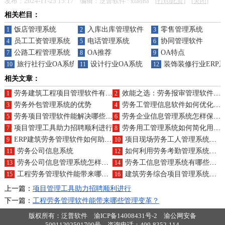
发布：2024-11-25 15:17 编辑：泛普软件 · xiaona [
打印此页
] [
关闭
]
相关栏目：
饭店管理系统
入库出库管理软件
零售管理系统
1
2
3
员工工资管理系统
电话管理系统
协同管理软件
4
5
6
公路工程管理系统
OA推荐
OA特点
7
8
9
旅行社行业OA系统（ERP）
设计行业OA系统（ERP）
装饰装修行业ERP
10
11
12
相关文章：
劳务建筑工程项目管理软件有哪些必备功能？
效能之选：劳务报审管理软件，合同管理高效，人员考勤薪资尽在掌控
1
2
劳务外包管理系统的优势
劳务工管理信息软件如何优化人员配置？
3
4
劳务项目管理软件能解决哪些项目难题？
劳务企业信息管理系统怎样保障信息安全？
5
6
项目管理工具助力招聘顺利进行
劳务用工管理系统如何简化用工流程？
7
8
ERP建筑劳务管理软件如何助力企业高效管理？
项目现场劳务工人管理系统怎样提升管理效率？
9
10
劳务公司信息系统
如何利用劳务考勤管理系统实现精准考勤？
11
12
劳务公司信息管理系统怎样提升业务效率？
劳务工信息管理系统有哪些实用功能？
13
14
工程劳务管理软件能带来哪些管理变革？
建筑劳务综合项目管理系统的优势何在？
15
16
上一篇：
项目管理工具助力招聘顺利进行
下一篇：
工程劳务管理软件能带来哪些管理变革？
版权所有：泛普软件
渝ICP备14008431号-2
渝公网安备
50011202501700号
咨询电话：400-8352-114