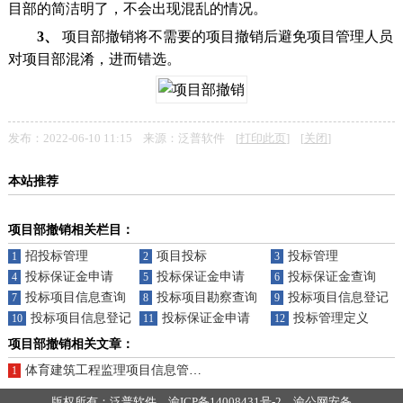
目部的简洁明了，不会出现混乱的情况。
3、
项目部撤销将不需要的项目撤销后避免项目管理人员
对项目部混淆，进而错选。
监理）
发布：2022-06-10 11:15 来源：泛普软件 [
打印此页
] [
关闭
]
本站推荐
项目部撤销相关栏目：
招投标管理
项目投标
投标管理
1
2
3
投标保证金申请
投标保证金申请
投标保证金查询
4
5
6
投标项目信息查询
投标项目勘察查询
投标项目信息登记
7
8
9
投标项目信息登记
投标保证金申请
投标管理定义
10
11
12
项目部撤销相关文章：
体育建筑工程监理项目信息管理系统
1
版权所有：泛普软件
渝ICP备14008431号-2
渝公网安备