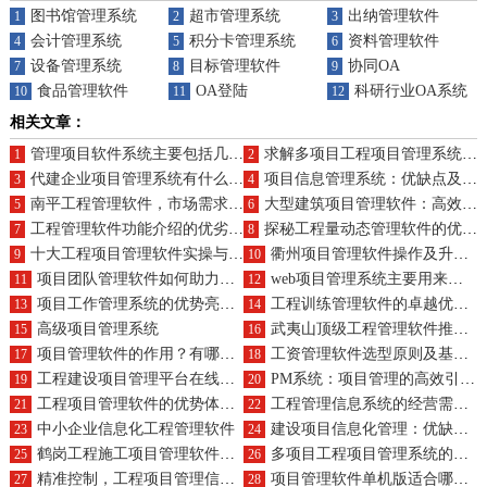
图书馆管理系统
超市管理系统
出纳管理软件
1
2
3
会计管理系统
积分卡管理系统
资料管理软件
4
5
6
设备管理系统
目标管理软件
协同OA
7
8
9
食品管理软件
OA登陆
科研行业OA系统（E
10
11
12
相关文章：
管理项目软件系统主要包括几个部分呢
求解多项目工程项目管理系统最佳解决方案?
1
2
代建企业项目管理系统有什么作用
项目信息管理系统：优缺点及功能特色揭秘
3
4
南平工程管理软件，市场需求分析与经营策略?
大型建筑项目管理软件：高效管理新篇章与特色功能
5
6
工程管理软件功能介绍的优劣势及特色亮点?
探秘工程量动态管理软件的优势与价格
7
8
十大工程项目管理软件实操与升级方法
衢州项目管理软件操作及升级注意事项?
9
10
项目团队管理软件如何助力团队协作，展现优势与特点？
web项目管理系统主要用来做什么
11
12
项目工作管理系统的优势亮点与特性
工程训练管理软件的卓越优势与特色功能
13
14
高级项目管理系统
武夷山顶级工程管理软件推荐与求购
15
16
项目管理软件的作用？有哪些好处？
工资管理软件选型原则及基本功能需求?
17
18
工程建设项目管理平台在线升级需注意什么?
PM系统：项目管理的高效引擎与技术精粹
19
20
工程项目管理软件的优势体现在哪些方面?功能亮点
工程管理信息系统的经营需求与方案如何融合?
21
22
中小企业信息化工程管理软件
建设项目信息化管理：优缺平衡与智能化特性
23
24
鹤岗工程施工项目管理软件，使用与免费升级详情?
多项目工程项目管理系统的设计原则是什么?
25
26
精准控制，工程项目管理信息系统软件提升项目成功率
项目管理软件单机版适合哪些场景？
27
28