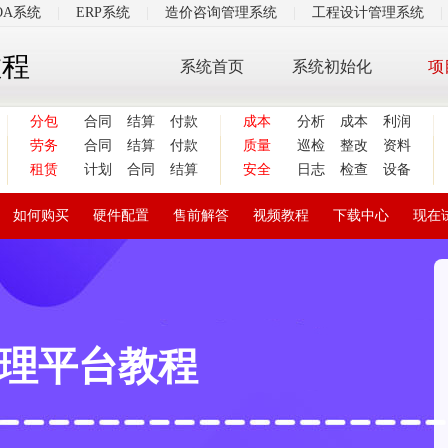
OA系统
|
ERP系统
|
造价咨询管理系统
|
工程设计管理系统
|
教程
系统首页
系统初始化
项
分包
合同
结算
付款
成本
分析
成本
利润
劳务
合同
结算
付款
质量
巡检
整改
资料
租赁
计划
合同
结算
安全
日志
检查
设备
如何购买
硬件配置
售前解答
视频教程
下载中心
现在
理平台教程