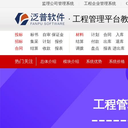
监理公司管理系统
|
工程企业管理系统
|
· 工程管理平台
投标
标书
自审
保证金
材料
计划
合同
入库
招标
集采
计划
报价
结算
付款
出库
退库
合同
结算
收款
报表
调拨
盘点
报表
进出库
热门关注
总体介绍
模块介绍
系统优势
系统价格
工程管