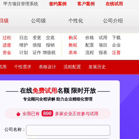
甲方项目管理系统
|
签约案例
|
客户案例
|
在线试用
目级
公司级
个性化
公司介绍
过程
日志
变更
交底
购买
价格
试用
下载
进度
维护
填报
报销
教程
配置
项目
企业
资金
计划
证件
增值税
表单
流程
报表
泛普
试用
个性需求
表格设计
流程配置
发展历史