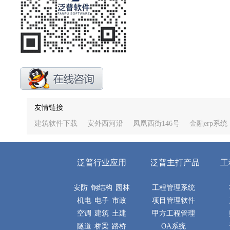
友情链接
建筑软件下载
安外西河沿
凤凰西街146号
金融erp系统
泛普行业应用
泛普主打产品
工
安防
钢结构
园林
工程管理系统
机电
电子
市政
项目管理软件
空调
建筑
土建
甲方工程管理
隧道
桥梁
路桥
OA系统