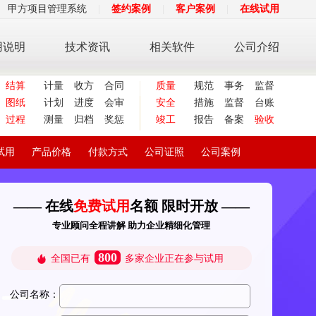
甲方项目管理系统
|
签约案例
|
客户案例
|
在线试用
用说明
技术资讯
相关软件
公司介绍
结算
计量
收方
合同
质量
规范
事务
监督
图纸
计划
进度
会审
安全
措施
监督
台账
过程
测量
归档
奖惩
竣工
报告
备案
验收
试用
产品价格
付款方式
公司证照
公司案例