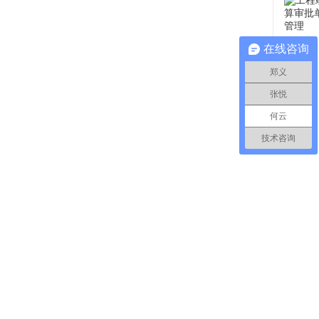
在线咨询
郑义
张悦
何云
技术咨询