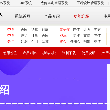
OA系统
|
ERP系统
|
造价咨询管理系统
|
工程设计管理系统
|
统
系统首页
产品介绍
功能介绍
使
劳务
合同
结算
付款
管进度
产值
计划
变更
劳务
班组
计量
合同
成本
间接
直接
产值
分包
计划
合同
结算
资金
备用金
明细
申请
使用价值
产品对比
功能模块
资料下载
使用说明
产品
绍