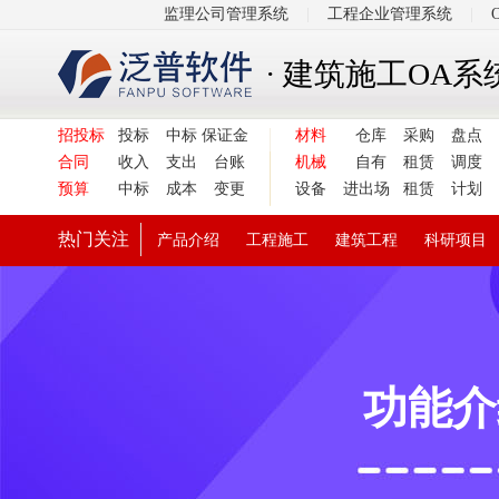
监理公司管理系统
|
工程企业管理系统
|
· 建筑施工OA系
招投标
投标
中标
保证金
材料
仓库
采购
盘点
合同
收入
支出
台账
机械
自有
租赁
调度
预算
中标
成本
变更
设备
进出场
租赁
计划
热门关注
产品介绍
工程施工
建筑工程
科研项目
功能介