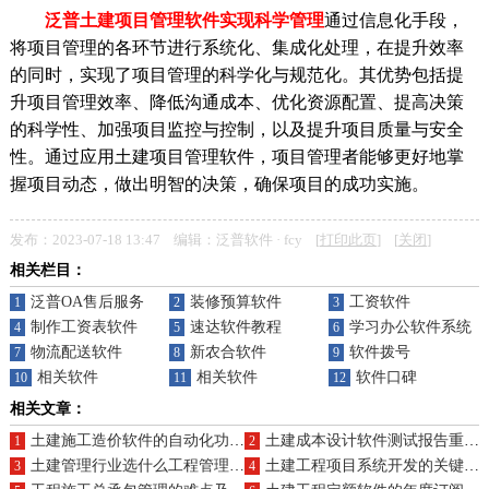
泛普土建项目管理软件实现科学管理
通过信息化手段，
将项目管理的各环节进行系统化、集成化处理，在提升效率
的同时，实现了项目管理的科学化与规范化。其优势包括提
升项目管理效率、降低沟通成本、优化资源配置、提高决策
的科学性、加强项目监控与控制，以及提升项目质量与安全
性。通过应用土建项目管理软件，项目管理者能够更好地掌
握项目动态，做出明智的决策，确保项目的成功实施。
发布：2023-07-18 13:47 编辑：泛普软件 · fcy [
打印此页
] [
关闭
]
相关栏目：
泛普OA售后服务
装修预算软件
工资软件
1
2
3
制作工资表软件
速达软件教程
学习办公软件系统
4
5
6
物流配送软件
新农合软件
软件拨号
7
8
9
相关软件
相关软件
软件口碑
10
11
12
相关文章：
土建施工造价软件的自动化功能有哪些？主要软件推荐？
土建成本设计软件测试报告重点何在？售后支持如何？
1
2
土建管理行业选什么工程管理软件好用
土建工程项目系统开发的关键技术有哪些？
3
4