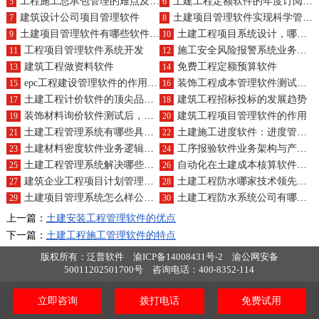
工程施工总承包管理的难点及如何管理
土建工程定额软件的年度订阅费用是多少？
5
6
建筑设计公司项目管理软件
土建项目管理软件实现科学管理的特点
7
8
土建项目管理软件有哪些软件公司
土建工程项目系统设计，哪种方案更完美？
9
10
工程项目管理软件系统开发
施工安全风险报警系统业务一体化如何实现？产品结构？
11
12
建筑工程做资料软件
免费工程定额预算软件
13
14
epc工程建设管理软件的作用是什么
装饰工程成本管理软件测试与安全客服渠道？
15
16
土建工程计价软件的顶尖品牌及套装价格？
建筑工程招标投标的发展趋势
17
18
装饰材料询价软件测试后，人工客服支持如何跟进？
建筑工程项目管理软件的作用
19
20
土建工程管理系统有哪些具体软件
土建施工进度软件：进度管理像玩游戏，计划任务不费力，质量管理有秘籍
21
22
土建材料密度软件业务逻辑与产品认证标准探讨？
工序报验软件业务架构与产品认证标准是怎样的？
23
24
土建工程管理系统解决哪些问题
自动化在土建成本核算软件中如何体现？有哪些软件公司值得关注？
25
26
建筑企业工程项目计划管理软件多少钱
土建工程防水哪家技术领先又可靠？购买指南
27
28
土建项目管理系统怎么样公司有哪些
土建工程防水系统公司有哪些？它们如何保障工程质量？
29
30
上一篇：
土建安装工程管理软件的优点
下一篇：
土建工程施工管理软件的特点
版权所有：泛普软件
渝ICP备14008431号-2
渝公网安备
50011202501700号
咨询电话：400-8352-114
立即咨询
拨打电话
免费试用