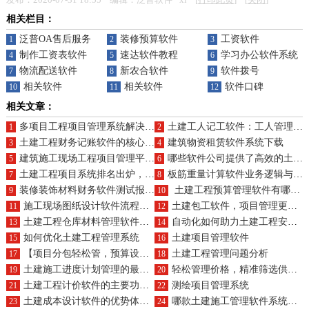
相关栏目：
泛普OA售后服务
装修预算软件
工资软件
1
2
3
制作工资表软件
速达软件教程
学习办公软件系统
4
5
6
物流配送软件
新农合软件
软件拨号
7
8
9
相关软件
相关软件
软件口碑
10
11
12
相关文章：
多项目工程项目管理系统解决方案
土建工人记工软件：工人管理有序，工资发放无误，进度掌控有度，考勤记录无遗
1
2
土建工程财务记账软件的核心原理及好处概述？
建筑物资租赁软件系统下载
3
4
建筑施工现场工程项目管理平台软件方案
哪些软件公司提供了高效的土建材料价格管理工具？作用如何？
5
6
土建工程项目系统排名出炉，哪家性价比最高？
板筋重量计算软件业务逻辑与产品特色分析？
7
8
装修装饰材料财务软件测试报告如何反映维护流程与售后需求？
土建工程预算管理软件有哪些好用?
9
10
施工现场图纸设计软件流程与产品亮点解析？
土建包工软件，项目管理更高效，包工、人员、合同全掌控
11
12
土建工程仓库材料管理软件的优点
自动化如何助力土建工程安装结算软件？主要软件有哪些？
13
14
如何优化土建工程管理系统
土建项目管理软件
15
16
【项目分包轻松管，预算设备一手抓】土建劳务分包预算软件，助您高效劳务分包管理
土建工程管理问题分析
17
18
土建施工进度计划管理的最佳软件及年费是多少？
轻松管理价格，精准筛选供应商，询价报价两不误，土建材料价格软件，您的采购得力助手
19
20
土建工程计价软件的主要功能及其优势概述？
测绘项目管理系统
21
22
土建成本设计软件的优势体现在哪些方面？技术特点又如何？
哪款土建施工管理软件系统最适合中小企业？
23
24